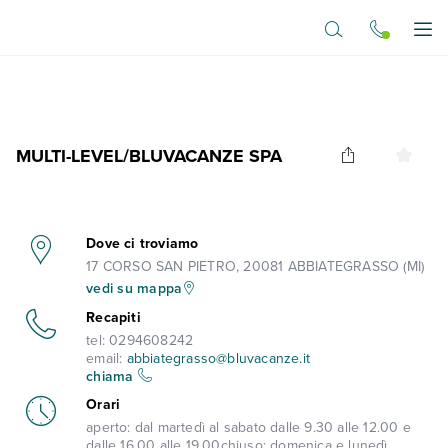
Vai al contenuto principale
Apr
MULTI-LEVEL/BLUVACANZE SPA
Dove ci troviamo
17 CORSO SAN PIETRO, 20081 ABBIATEGRASSO (MI)
vedi su mappa
Recapiti
tel:
0294608242
email:
abbiategrasso@bluvacanze.it
chiama
Orari
aperto:
dal martedì al sabato dalle 9.30 alle 12.00 e
dalle 16.00 alle 19.00
chiuso:
domenica e lunedì