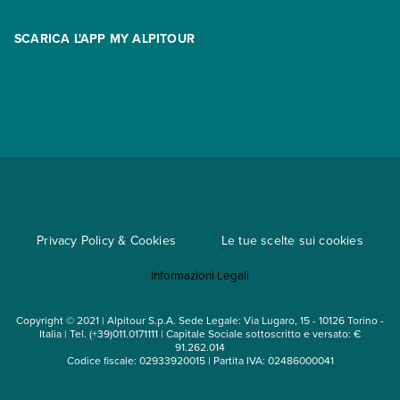
Area riservata
Opzione Flexi
Racconti
SCARICA L'APP MY ALPITOUR
Assicurazioni
Condizioni generali di contratto
Partnership
App My Alpitour World
Documenti per l'espatrio
Parti e Riparti
Convenzioni
Trova un'agenzia
Viaggi di gruppo
Metodi di pagamento
Regole per viaggiare
Cataloghi
Privacy Policy & Cookies
Le tue scelte sui cookies
Mappa del sito
Informazioni Legali
Noleggio auto
Copyright © 2021 | Alpitour S.p.A. Sede Legale: Via Lugaro, 15 - 10126 Torino -
Italia | Tel. (+39)011.0171111 | Capitale Sociale sottoscritto e versato: €
91.262.014
Codice fiscale: 02933920015 | Partita IVA: 02486000041