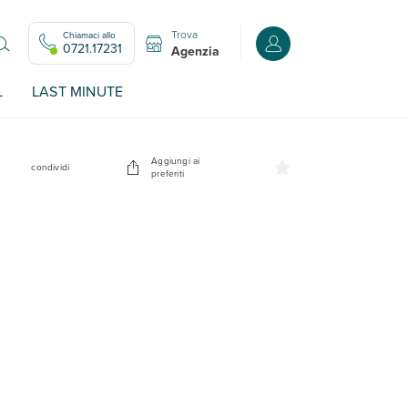
Trova
Chiamaci allo
Accedi o registrati all
0721.17231
Agenzia
L
LAST MINUTE
Aggiungi ai
condividi
preferiti