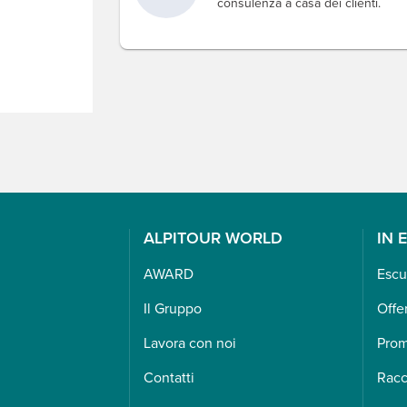
consulenza a casa dei clienti.
ALPITOUR WORLD
IN 
AWARD
Escu
Il Gruppo
Offe
Lavora con noi
Pro
Contatti
Racc