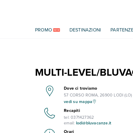
Vai al contenuto principale
PROMO
DESTINAZIONI
PARTENZ
NEW
MULTI-LEVEL/BLUV
Dove ci troviamo
57 CORSO ROMA, 26900 LODI (LO)
vedi su mappa
Recapiti
tel:
0371427362
email:
lodi@bluvacanze.it
Orari