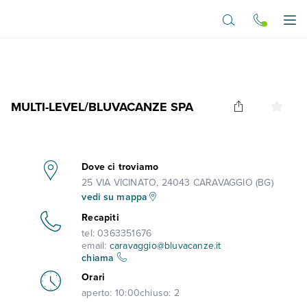
Vai al contenuto principale
Apr
MULTI-LEVEL/BLUVACANZE SPA
Dove ci troviamo
25 VIA VICINATO, 24043 CARAVAGGIO (BG)
vedi su mappa
Recapiti
tel:
0363351676
email:
caravaggio@bluvacanze.it
chiama
Orari
aperto:
10:00
chiuso:
2