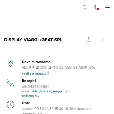
Vai al contenuto principale
Apr
DISPLAY VIAGGI /GEAT SRL
Dove ci troviamo
VIALE EUROPA UNITA 33, 33100 UDINE (UD)
vedi su mappa
Recapiti
tel:
0432503900
email:
info@displayviaggi.com
chiama
Orari
aperto:
09.30-12.30/15.30-19.00
chiuso:
sab
pomeriggio-dom