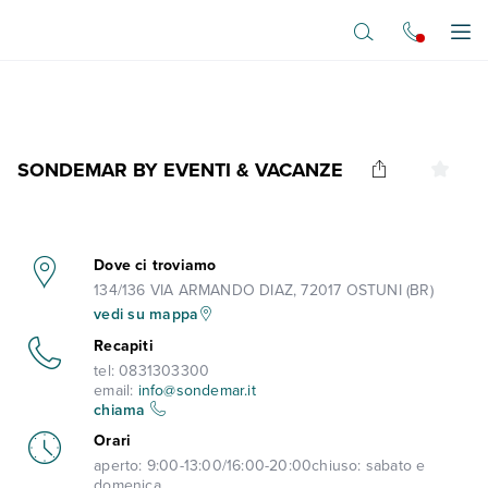
Vai al contenuto principale
Apr
SONDEMAR BY EVENTI & VACANZE
Dove ci troviamo
134/136 VIA ARMANDO DIAZ, 72017 OSTUNI (BR)
vedi su mappa
Recapiti
tel:
0831303300
email:
info@sondemar.it
chiama
Orari
aperto:
9:00-13:00/16:00-20:00
chiuso:
sabato e
domenica