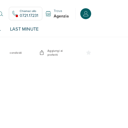
Trova
Chiamaci allo
Accedi o registrati all
0721.17231
Agenzia
L
LAST MINUTE
Aggiungi ai
condividi
preferiti