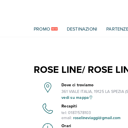
Vai al contenuto principale
PROMO
DESTINAZIONI
PARTENZ
NEW
ROSE LINE/ ROSE LI
Dove ci troviamo
361 VIALE ITALIA, 19125 LA SPEZIA (S
vedi su mappa
Recapiti
tel:
0187/578103
email:
roselineviaggi@gmail.com
Orari