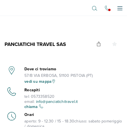
Vai al contenuto principale
Apr
PANCIATICHI TRAVEL SAS
Dove ci troviamo
57/B VIA ERBOSA, 51100 PISTOIA (PT)
vedi su mappa
Recapiti
tel:
0573358520
email:
info@panciatichitravel.it
chiama
Orari
aperto:
9 - 12.30 / 15 - 18.30
chiuso:
sabato pomeriggio
/ domenica