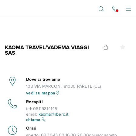
Vai al contenuto principale
Apr
KAOMA TRAVEL/VADEMA VIAGGI
SAS
Dove ci troviamo
103 VIA MARCONI, 81030 PARETE (CE)
vedi su mappa
Recapiti
tel:
08119814145
email:
kaoma@libero.it
chiama
Orari
aperto:
09.30-13.00 16.30 20.00
chiuso:
sabato