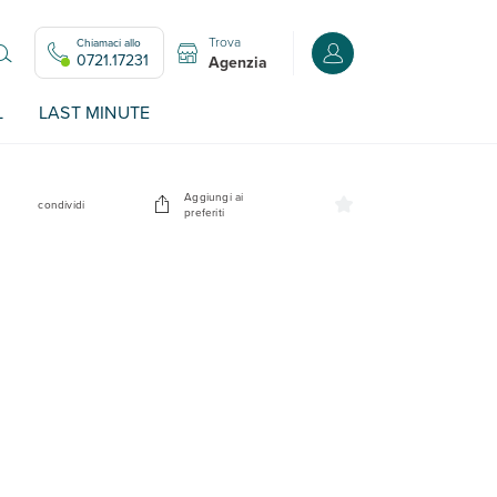
Trova
Chiamaci allo
Accedi o registrati all
0721.17231
Agenzia
L
LAST MINUTE
Aggiungi ai
condividi
preferiti