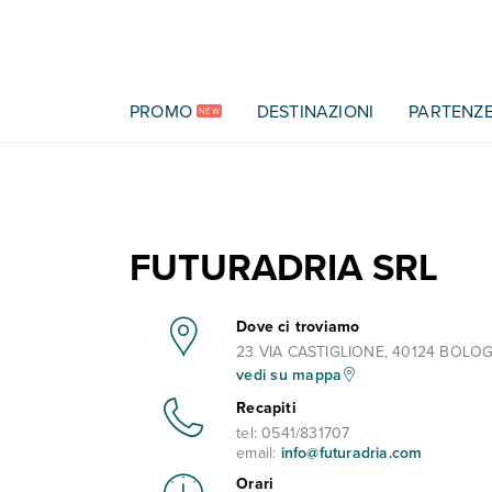
Vai al contenuto principale
PROMO
DESTINAZIONI
PARTENZ
NEW
FUTURADRIA SRL
Dove ci troviamo
23 VIA CASTIGLIONE, 40124 BOLOG
vedi su mappa
Recapiti
tel:
0541/831707
email:
info@futuradria.com
Orari