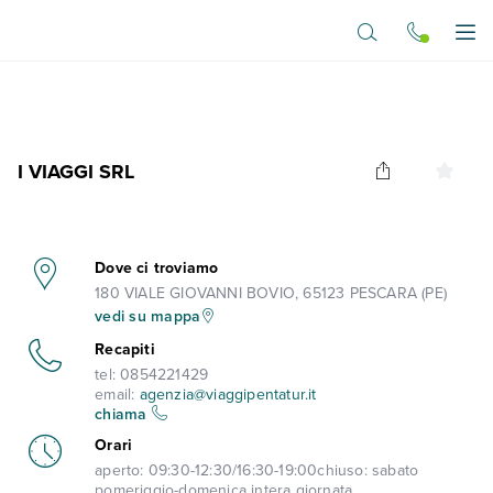
Vai al contenuto principale
Apr
I VIAGGI SRL
Dove ci troviamo
180 VIALE GIOVANNI BOVIO, 65123 PESCARA (PE)
vedi su mappa
Recapiti
tel:
0854221429
email:
agenzia@viaggipentatur.it
chiama
Orari
aperto:
09:30-12:30/16:30-19:00
chiuso:
sabato
pomeriggio-domenica intera giornata