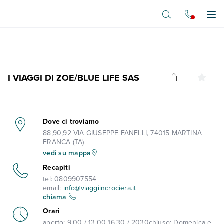
Vai al contenuto principale
Apr
I VIAGGI DI ZOE/BLUE LIFE SAS
Dove ci troviamo
88,90,92 VIA GIUSEPPE FANELLI, 74015 MARTINA
FRANCA (TA)
vedi su mappa
Recapiti
tel:
0809907554
email:
info@viaggiincrociera.it
chiama
Orari
aperto:
9.00 / 13.00 16.30 / 2030
chiuso:
Domenica e