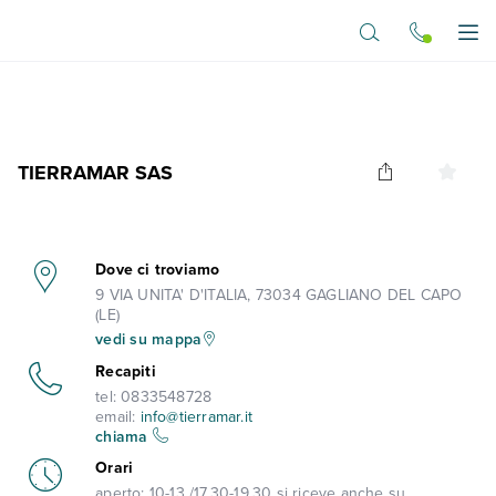
Vai al contenuto principale
Apr
TIERRAMAR SAS
Dove ci troviamo
9 VIA UNITA' D'ITALIA, 73034 GAGLIANO DEL CAPO
(LE)
vedi su mappa
Recapiti
tel:
0833548728
email:
info@tierramar.it
chiama
Orari
aperto:
10-13 /17.30-19.30 si riceve anche su