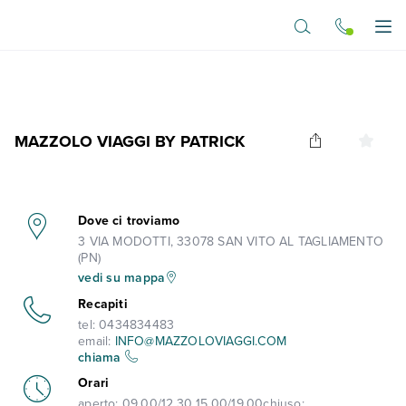
Vai al contenuto principale
Apr
MAZZOLO VIAGGI BY PATRICK
Dove ci troviamo
3 VIA MODOTTI, 33078 SAN VITO AL TAGLIAMENTO
(PN)
vedi su mappa
Recapiti
tel:
0434834483
email:
INFO@MAZZOLOVIAGGI.COM
chiama
Orari
aperto:
09,00/12,30 15,00/19,00
chiuso: