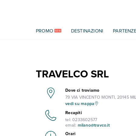
Vai al contenuto principale
PROMO
DESTINAZIONI
PARTENZ
NEW
TRAVELCO SRL
Dove ci troviamo
79 VIA VINCENTO MONTI, 20145 MI
vedi su mappa
Recapiti
tel:
0233602577
email:
milano@travco.it
Orari