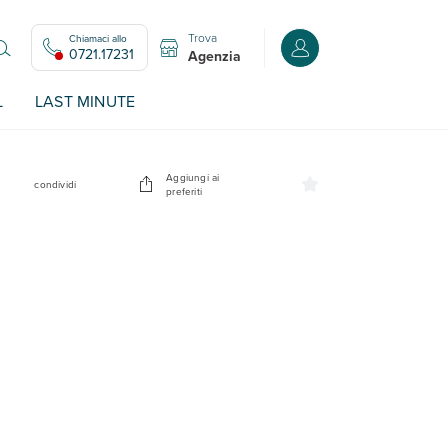
Trova
Chiamaci allo
Accedi o registrati all
0721.17231
Agenzia
L
LAST MINUTE
Aggiungi ai
condividi
preferiti