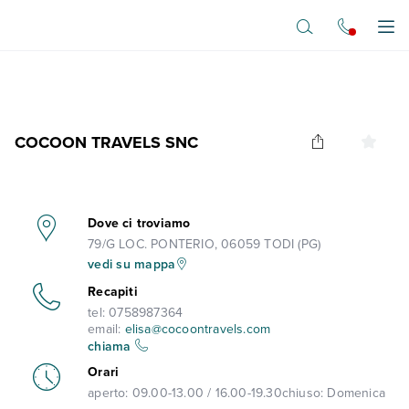
Vai al contenuto principale
Apr
COCOON TRAVELS SNC
Dove ci troviamo
79/G LOC. PONTERIO, 06059 TODI (PG)
vedi su mappa
Recapiti
tel:
0758987364
email:
elisa@cocoontravels.com
chiama
Orari
aperto:
09.00-13.00 / 16.00-19.30
chiuso:
Domenica