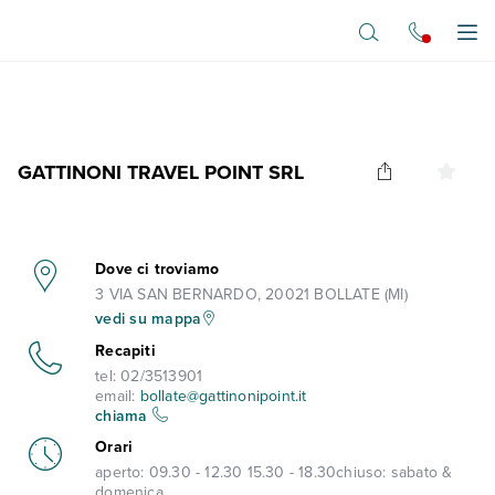
Vai al contenuto principale
Apr
GATTINONI TRAVEL POINT SRL
Dove ci troviamo
3 VIA SAN BERNARDO, 20021 BOLLATE (MI)
vedi su mappa
Recapiti
tel:
02/3513901
email:
bollate@gattinonipoint.it
chiama
Orari
aperto:
09.30 - 12.30 15.30 - 18.30
chiuso:
sabato &
domenica