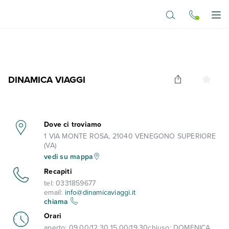
Vai al contenuto principale
Apr
DINAMICA VIAGGI
Dove ci troviamo
1 VIA MONTE ROSA, 21040 VENEGONO SUPERIORE
(VA)
vedi su mappa
Recapiti
tel:
0331859677
email:
info@dinamicaviaggi.it
chiama
Orari
aperto:
09.00/12.30 15.00/19.30
chiuso:
DOMENICA