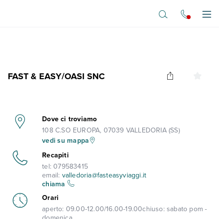
Vai al contenuto principale
Apr
FAST & EASY/OASI SNC
Dove ci troviamo
108 C.SO EUROPA, 07039 VALLEDORIA (SS)
vedi su mappa
Recapiti
tel:
079583415
email:
valledoria@fasteasyviaggi.it
chiama
Orari
aperto:
09.00-12.00/16.00-19.00
chiuso:
sabato pom -
domenica