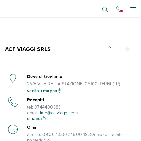
Vai al contenuto principale
Apr
ACF VIAGGI SRLS
Dove ci troviamo
25/E V.LE DELLA STAZIONE, 05100 TERNI (TR)
vedi su mappa
Recapiti
tel:
0744400883
email:
info@acfviaggi.com
chiama
Orari
aperto:
09.00 13.00 / 16.00 19.30
chiuso:
sabato
pomeriggio