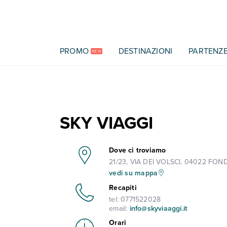
Vai al contenuto principale
PROMO
DESTINAZIONI
PARTENZ
NEW
SKY VIAGGI
Dove ci troviamo
21/23, VIA DEI VOLSCI, 04022 FONDI
vedi su mappa
Recapiti
tel:
0771522028
email:
info@skyviaaggi.it
Orari