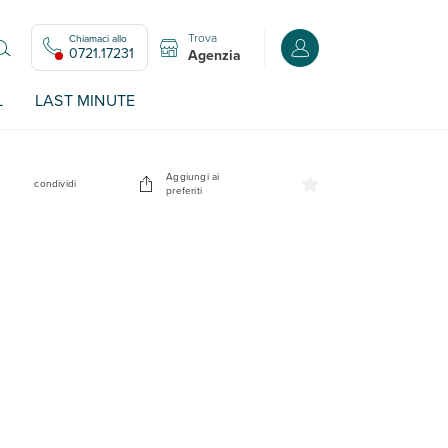
Trova
Chiamaci allo
Accedi o registrati all
0721.17231
Agenzia
L
LAST MINUTE
Aggiungi ai
condividi
preferiti