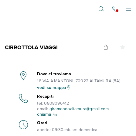
Vai al contenuto principale
Apr
CIRROTTOLA VIAGGI
Dove ci troviamo
16 VIA A.MANZONI, 70022 ALTAMURA (BA)
vedi su mappa
Recapiti
tel:
0808096412
email:
giramondoaltamura@gmail.com
chiama
Orari
aperto:
09:30
chiuso:
domenica