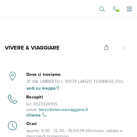
Vai al contenuto principale
Apr
VIVERE & VIAGGIARE
Dove ci troviamo
31 VIA UMBERTO I, 10074 LANZO TORINESE (TO)
vedi su mappa
Recapiti
tel:
0123324105
email:
lanzo@vivereeviaggiare.it
chiama
Orari
aperto:
9.30 - 12.30 - 16.00-19.00
chiuso:
sabato e
mercoledì pomeriggio