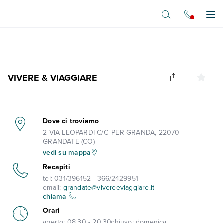
Vai al contenuto principale
Apr
VIVERE & VIAGGIARE
Dove ci troviamo
2 VIA LEOPARDI C/C IPER GRANDA, 22070
GRANDATE (CO)
vedi su mappa
Recapiti
tel:
031/396152 - 366/2429951
email:
grandate@vivereeviaggiare.it
chiama
Orari
aperto:
08.30 - 20.30
chiuso:
domenica