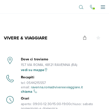
Vai al contenuto principale
Apr
VIVERE & VIAGGIARE
Dove ci troviamo
157 VIA ROMA, 48121 RAVENNA (RA)
vedi su mappa
Recapiti
tel:
0544215557
email:
ravenna.roma@vivereeviaggiare.it
chiama
Orari
aperto:
09:00-12:30/15:00-19:00
chiuso:
sabato
pomeriggio e domenica