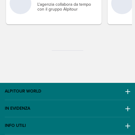
L'agenzia collabora da tempo
con il gruppo Alpitour
ALPITOUR WORLD
AWARD
IN EVIDENZA
Il Gruppo
Escursioni
Lavora con noi
INFO UTILI
Offerte