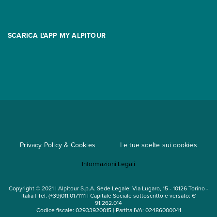
Contatti
FAQ
Promo
Area riservata
Opzione Flexi
Racconti
SCARICA L'APP MY ALPITOUR
Assicurazioni
Condizioni generali di contratto
Partnership
App My Alpitour World
Documenti per l'espatrio
Parti e Riparti
Convenzioni
Trova un'agenzia
Viaggi di gruppo
Metodi di pagamento
Regole per viaggiare
Cataloghi
Privacy Policy & Cookies
Le tue scelte sui cookies
Mappa del sito
Informazioni Legali
Noleggio auto
Copyright © 2021 | Alpitour S.p.A. Sede Legale: Via Lugaro, 15 - 10126 Torino -
Italia | Tel. (+39)011.0171111 | Capitale Sociale sottoscritto e versato: €
91.262.014
Codice fiscale: 02933920015 | Partita IVA: 02486000041