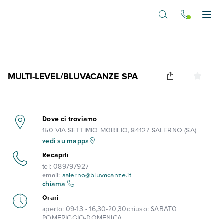
Vai al contenuto principale
Apr
MULTI-LEVEL/BLUVACANZE SPA
Dove ci troviamo
150 VIA SETTIMIO MOBILIO, 84127 SALERNO (SA)
vedi su mappa
Recapiti
tel:
089797927
email:
salerno@bluvacanze.it
chiama
Orari
aperto:
09-13 - 16,30-20,30
chiuso:
SABATO
POMERIGGIO-DOMENICA