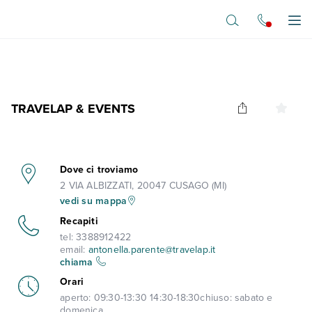
Vai al contenuto principale
Apr
TRAVELAP & EVENTS
Dove ci troviamo
2 VIA ALBIZZATI, 20047 CUSAGO (MI)
vedi su mappa
Recapiti
tel:
3388912422
email:
antonella.parente@travelap.it
chiama
Orari
aperto:
09:30-13:30 14:30-18:30
chiuso:
sabato e
domenica