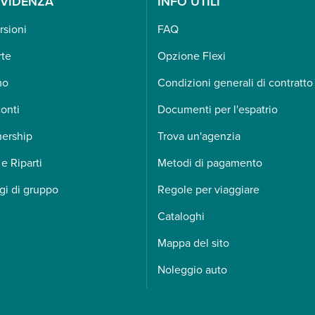
EVIDENZA
INFO UTILI
rsioni
FAQ
rte
Opzione Flexi
mo
Condizioni generali di contratto
onti
Documenti per l'espatrio
nership
Trova un'agenzia
 e Riparti
Metodi di pagamento
gi di gruppo
Regole per viaggiare
Cataloghi
Mappa del sito
Noleggio auto