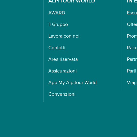
ALPITOUR WORLD
IN 
AWARD
Escu
Il Gruppo
Offe
Lavora con noi
Pro
Contatti
Racc
Area riservata
Part
Assicurazioni
Parti
App My Alpitour World
Viag
Convenzioni