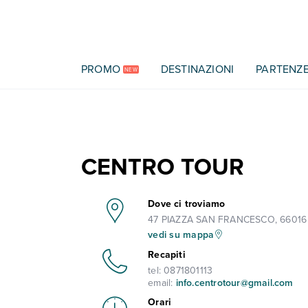
Vai al contenuto principale
PROMO
DESTINAZIONI
PARTENZ
NEW
CENTRO TOUR
Dove ci troviamo
47 PIAZZA SAN FRANCESCO, 66016
vedi su mappa
Recapiti
tel:
0871801113
email:
info.centrotour@gmail.com
Orari