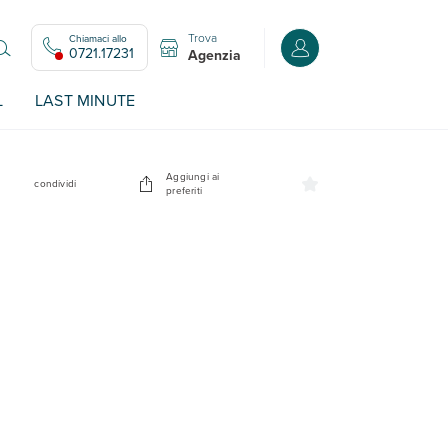
Trova
Chiamaci allo
Accedi o registrati all
0721.17231
Agenzia
L
LAST MINUTE
Aggiungi ai
condividi
preferiti