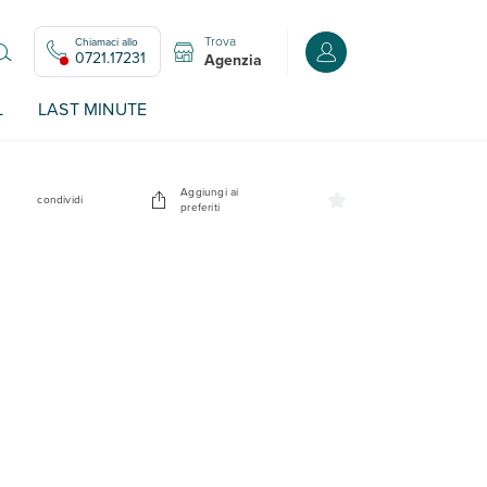
Trova
Chiamaci allo
Accedi o registrati all
0721.17231
Agenzia
L
LAST MINUTE
Aggiungi ai
condividi
preferiti