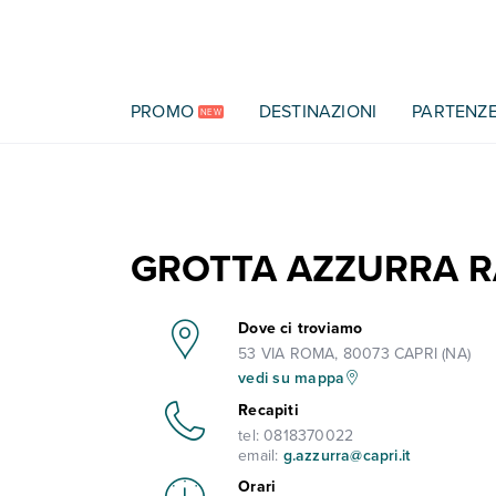
Vai al contenuto principale
PROMO
DESTINAZIONI
PARTENZ
NEW
GROTTA AZZURRA R
Dove ci troviamo
53 VIA ROMA, 80073 CAPRI (NA)
vedi su mappa
Recapiti
tel:
0818370022
email:
g.azzurra@capri.it
Orari