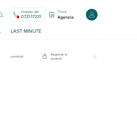
Trova
Chiamaci allo
Accedi o registrati all
0721.17231
Agenzia
L
LAST MINUTE
Aggiungi ai
condividi
preferiti