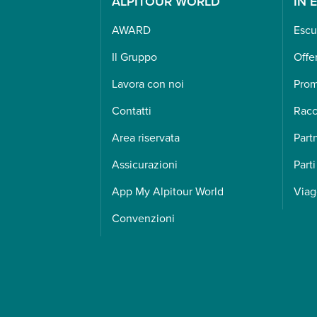
ALPITOUR WORLD
IN 
AWARD
Escu
Il Gruppo
Offe
Lavora con noi
Pro
Contatti
Racc
Area riservata
Part
Assicurazioni
Parti
App My Alpitour World
Viag
Convenzioni