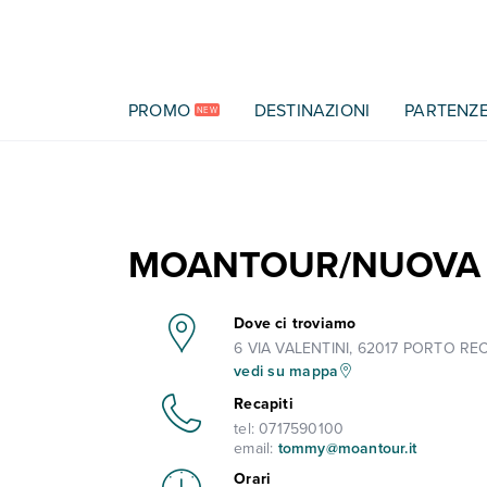
Vai al contenuto principale
PROMO
DESTINAZIONI
PARTENZ
NEW
MOANTOUR/NUOVA
Dove ci troviamo
6 VIA VALENTINI, 62017 PORTO REC
vedi su mappa
Recapiti
tel:
0717590100
email:
tommy@moantour.it
Orari