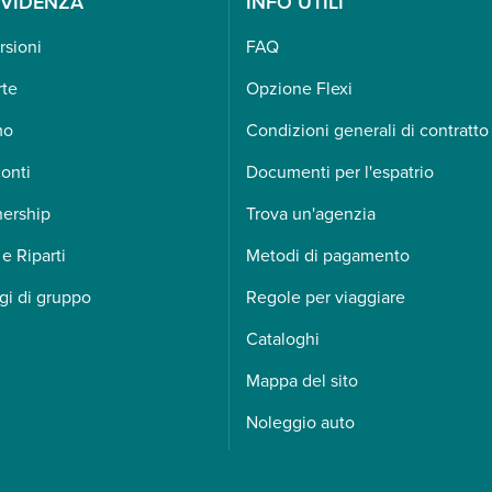
EVIDENZA
INFO UTILI
rsioni
FAQ
rte
Opzione Flexi
mo
Condizioni generali di contratto
onti
Documenti per l'espatrio
nership
Trova un'agenzia
 e Riparti
Metodi di pagamento
gi di gruppo
Regole per viaggiare
Cataloghi
Mappa del sito
Noleggio auto