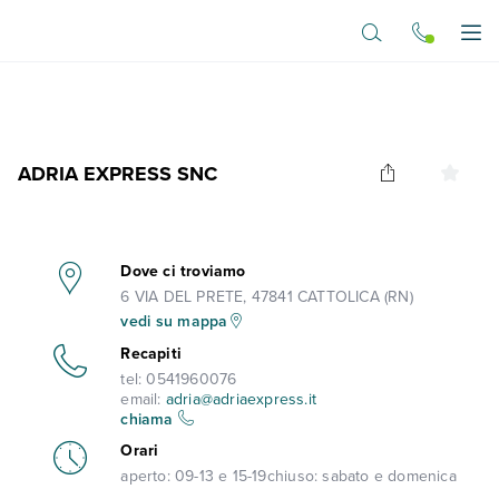
Vai al contenuto principale
Apr
ADRIA EXPRESS SNC
Dove ci troviamo
6 VIA DEL PRETE, 47841 CATTOLICA (RN)
vedi su mappa
Recapiti
tel:
0541960076
email:
adria@adriaexpress.it
chiama
Orari
aperto:
09-13 e 15-19
chiuso:
sabato e domenica