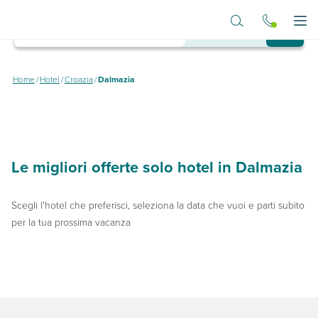
Vai al contenuto principale
Destinazione
Dove vuoi andare?
Apr
Hotel in Dalmazia
Home
/
Hotel
/
Croazia
/
Dalmazia
Dove dormire in Dalmazia spendendo poco
Le migliori offerte solo hotel in Dalmazia
Scegli l'hotel che preferisci, seleziona la data che vuoi e parti subito
per la tua prossima vacanza