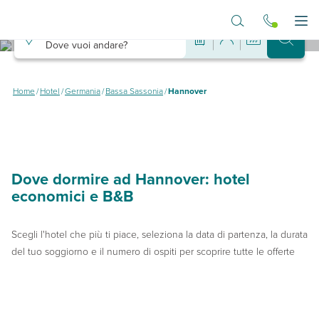
Vai al contenuto principale
Destinazione
Apr
Dove vuoi andare?
Hotel ad Hannover
Dove dormire ad Hannover spendendo poco
Home
/
Hotel
/
Germania
/
Bassa Sassonia
/
Hannover
Dove dormire ad Hannover: hotel
economici e B&B
Scegli l'hotel che più ti piace, seleziona la data di partenza, la durata
del tuo soggiorno e il numero di ospiti per scoprire tutte le offerte