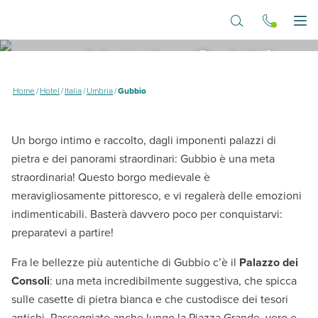
Vai al contenuto principale
Apr
Hotel a Gubbio
Alla scoperta della città grigia
Home
/
Hotel
/
Italia
/
Umbria
/
Gubbio
Un borgo intimo e raccolto, dagli imponenti palazzi di
pietra e dei panorami straordinari: Gubbio è una meta
straordinaria! Questo borgo medievale è
meravigliosamente pittoresco, e vi regalerà delle emozioni
indimenticabili. Basterà davvero poco per conquistarvi:
preparatevi a partire!
Fra le bellezze più autentiche di Gubbio c’è il
Palazzo dei
Consoli
: una meta incredibilmente suggestiva, che spicca
sulle casette di pietra bianca e che custodisce dei tesori
antichi. Passeggiate anche lungo la Piazza Grande, vero e