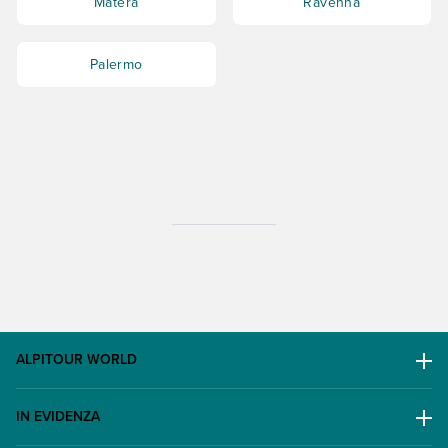
Matera
Ravenna
Palermo
ALPITOUR WORLD
AWARD
IN EVIDENZA
Il Gruppo