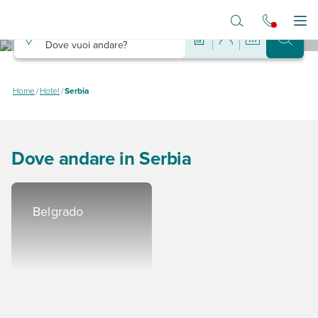
Vai al contenuto principale
Destinazione
Apr
Dove vuoi andare?
Hotel in Serbia
Dove dormire in Serbia spendendo poco
Home
/
Hotel
/
Serbia
Dove andare in Serbia
Belgrado