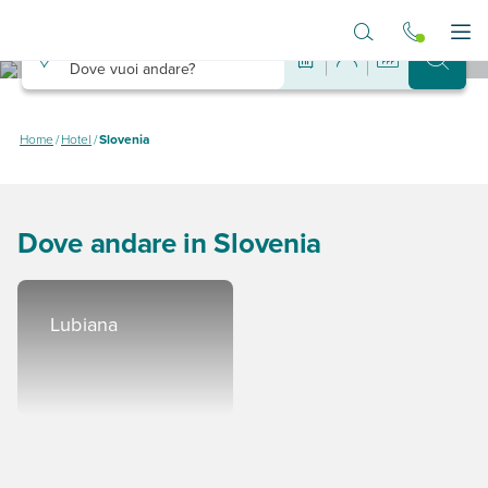
Vai al contenuto principale
Destinazione
Apr
Dove vuoi andare?
Hotel in Slovenia
Dove dormire in Slovenia spendendo poco
Home
/
Hotel
/
Slovenia
Dove andare in Slovenia
Lubiana