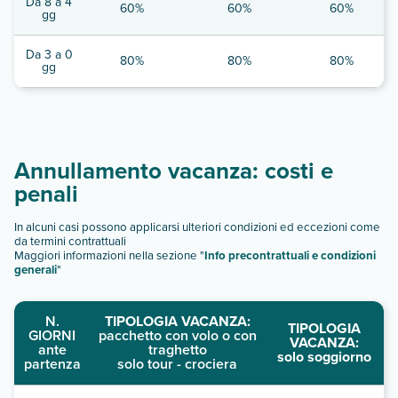
Da 8 a 4
60%
60%
60%
gg
Da 3 a 0
80%
80%
80%
gg
Annullamento vacanza: costi e
penali
In alcuni casi possono applicarsi ulteriori condizioni ed eccezioni come
da termini contrattuali
Maggiori informazioni nella sezione "
Info precontrattuali e condizioni
generali
"
N.
TIPOLOGIA VACANZA:
TIPOLOGIA
GIORNI
pacchetto con volo o con
VACANZA:
ante
traghetto
solo soggiorno
partenza
solo tour - crociera