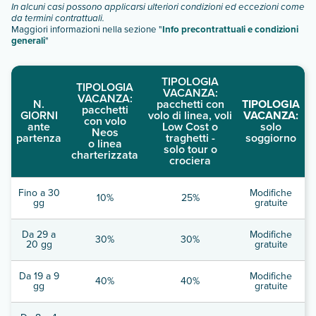
In alcuni casi possono applicarsi ulteriori condizioni ed eccezioni come
da termini contrattuali.
Maggiori informazioni nella sezione "
Info precontrattuali e condizioni
generali
"
TIPOLOGIA
TIPOLOGIA
VACANZA:
VACANZA:
N.
pacchetti con
TIPOLOGIA
pacchetti
GIORNI
volo di linea, voli
VACANZA:
con volo
ante
Low Cost o
solo
Neos
partenza
traghetti -
soggiorno
o linea
solo tour o
charterizzata
crociera
Fino a 30
Modifiche
10%
25%
gg
gratuite
Da 29 a
Modifiche
30%
30%
20 gg
gratuite
Da 19 a 9
Modifiche
40%
40%
gg
gratuite