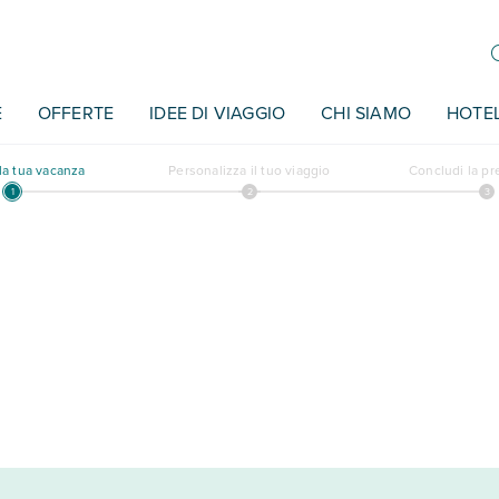
E
OFFERTE
IDEE DI VIAGGIO
CHI SIAMO
HOTE
a tua vacanza
Personalizza il tuo viaggio
Concludi la p