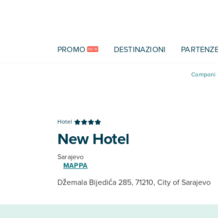
Vai al contenuto principale
PROMO
DESTINAZIONI
PARTENZ
NEW
Componi l
Hotel
New Hotel
Sarajevo
MAPPA
Džemala Bijedića 285, 71210, City of Sarajevo