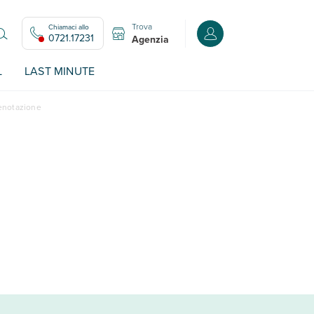
Trova
Chiamaci allo
Accedi o registrati all
0721.17231
Agenzia
L
LAST MINUTE
renotazione