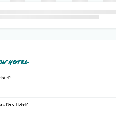
ew Hotel
Hotel?
iornando presso New Hotel. Scoprile tutte nella
sezione dedicata
o con
ri fattori (per es. date, condizioni dell'hotel, ecc). Per consultare i pr
esso New Hotel?
e: