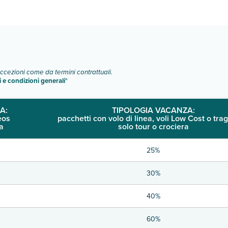
o e descrizione
".
eccezioni come da termini contrattuali.
i e condizioni generali
"
A:
TIPOLOGIA VACANZA:
eos
pacchetti con volo di linea, voli Low Cost o trag
a
solo tour o crociera
25%
30%
40%
60%