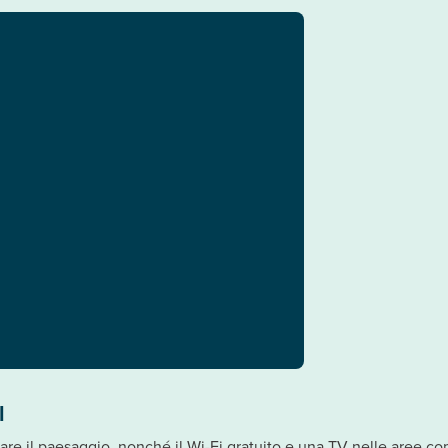
l
re il paesaggio, nonché il Wi-Fi gratuito e una TV nelle aree co