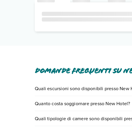
Domande frequenti su N
Quali escursioni sono disponibili presso New 
Tante sono le escursioni che potrai vivere sogg
Quanto costa soggiornare presso New Hotel?
o
prenotando un appuntamento
.
I prezzi di New Hotel possono variare in base a va
Quali tipologie di camere sono disponibili pr
partire.
New Hotel dispone di diverse tipologie di camer