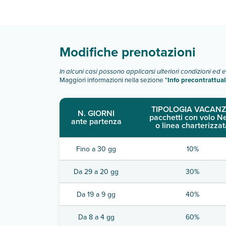
Scopri tutti i dettagli nel paragrafo dedicato "
Inf
Modifiche prenotazioni
In alcuni casi possono applicarsi ulteriori condizioni ed 
Maggiori informazioni nella sezione "
Info precontrattual
TIPOLOGIA VACANZ
N. GIORNI
pacchetti con volo N
ante partenza
o linea charterizzat
Fino a 30 gg
10%
Da 29 a 20 gg
30%
Da 19 a 9 gg
40%
Da 8 a 4 gg
60%