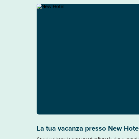
La tua vacanza presso New Hote
Avrai a disposizione un giardino da dove ammira