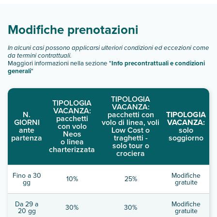
Scopri tutti i dettagli nel paragrafo dedicato "
Info e
descrizione
".
Modifiche prenotazioni
In alcuni casi possono applicarsi ulteriori condizioni ed eccezioni come
da termini contrattuali.
Maggiori informazioni nella sezione "
Info precontrattuali e condizioni
generali
"
TIPOLOGIA
TIPOLOGIA
VACANZA:
VACANZA:
N.
pacchetti con
TIPOLOGIA
pacchetti
GIORNI
volo di linea, voli
VACANZA:
con volo
ante
Low Cost o
solo
Neos
partenza
traghetti -
soggiorno
o linea
solo tour o
charterizzata
crociera
Fino a 30
Modifiche
10%
25%
gg
gratuite
Da 29 a
Modifiche
30%
30%
20 gg
gratuite