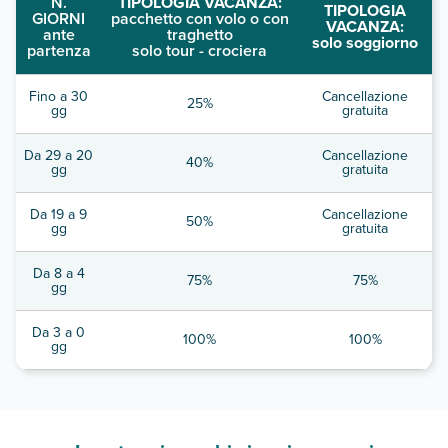
N.
TIPOLOGIA VACANZA:
TIPOLOGIA
GIORNI
pacchetto con volo o con
VACANZA:
ante
traghetto
solo soggiorno
partenza
solo tour - crociera
Fino a 30
Cancellazione
25%
gg
gratuita
Da 29 a 20
Cancellazione
40%
gg
gratuita
Da 19 a 9
Cancellazione
50%
gg
gratuita
Da 8 a 4
75%
75%
gg
Da 3 a 0
100%
100%
gg