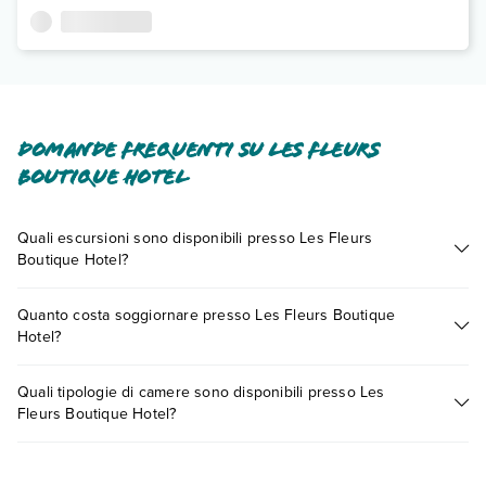
Domande frequenti su Les Fleurs
Boutique Hotel
Quali escursioni sono disponibili presso Les Fleurs
Boutique Hotel?
Tante sono le escursioni che potrai vivere soggiornando
Quanto costa soggiornare presso Les Fleurs Boutique
presso Les Fleurs Boutique Hotel. Scoprile tutte nella
sezione
Hotel?
dedicata
o contatta il call center chiamando il numero
0721.17231 o
prenotando un appuntamento
.
I prezzi di Les Fleurs Boutique Hotel possono variare in base
Quali tipologie di camere sono disponibili presso Les
a vari fattori (per es. date, condizioni dell'hotel, ecc). Per
Fleurs Boutique Hotel?
consultare i prezzi, compila il motore di ricerca e scegli
quando partire.
Les Fleurs Boutique Hotel dispone di diverse tipologie di
camere: