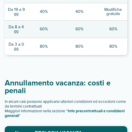
Da 19 a 9
Modifiche
40%
40%
gg
gratuite
Da 8 a 4
60%
60%
60%
gg
Da 3 a 0
80%
80%
80%
gg
Annullamento vacanza: costi e
penali
In alcuni casi possono applicarsi ulteriori condizioni ed eccezioni come
da termini contrattuali
Maggiori informazioni nella sezione "
Info precontrattuali e condizioni
generali
"