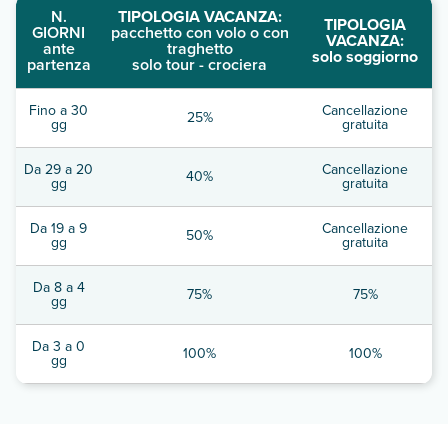
N.
TIPOLOGIA VACANZA:
TIPOLOGIA
GIORNI
pacchetto con volo o con
VACANZA:
ante
traghetto
solo soggiorno
partenza
solo tour - crociera
Fino a 30
Cancellazione
25%
gg
gratuita
Da 29 a 20
Cancellazione
40%
gg
gratuita
Da 19 a 9
Cancellazione
50%
gg
gratuita
Da 8 a 4
75%
75%
gg
Da 3 a 0
100%
100%
gg