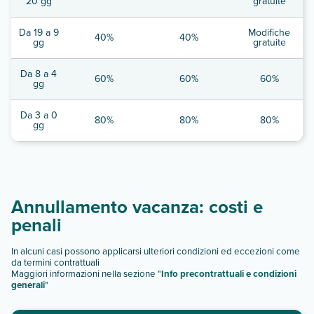
20 gg
gratuite
Da 19 a 9
Modifiche
40%
40%
gg
gratuite
Da 8 a 4
60%
60%
60%
gg
Da 3 a 0
80%
80%
80%
gg
Annullamento vacanza: costi e
penali
In alcuni casi possono applicarsi ulteriori condizioni ed eccezioni come
da termini contrattuali
Maggiori informazioni nella sezione "
Info precontrattuali e condizioni
generali
"