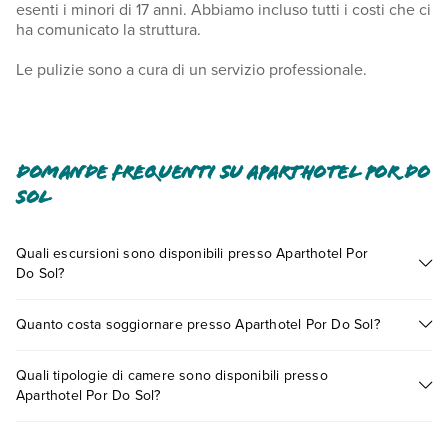
esenti i minori di 17 anni. Abbiamo incluso tutti i costi che ci
ha comunicato la struttura.
Le pulizie sono a cura di un servizio professionale.
Domande frequenti su Aparthotel Por Do
Sol
Quali escursioni sono disponibili presso Aparthotel Por
Do Sol?
Tante sono le escursioni che potrai vivere soggiornando
Quanto costa soggiornare presso Aparthotel Por Do Sol?
presso Aparthotel Por Do Sol. Scoprile tutte nella
sezione
dedicata
o contatta il call center chiamando il numero
I prezzi di Aparthotel Por Do Sol possono variare in base a
0721.17231 o
prenotando un appuntamento
.
Quali tipologie di camere sono disponibili presso
vari fattori (per es. date, condizioni dell'hotel, ecc). Per
Aparthotel Por Do Sol?
consultare i prezzi, compila il motore di ricerca e scegli
quando partire.
Aparthotel Por Do Sol dispone di diverse tipologie di camere: