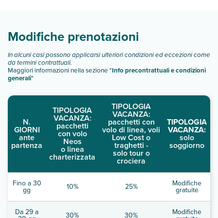
Scopri tutti i dettagli nel paragrafo dedicato "
Info e
descrizione
".
Modifiche prenotazioni
In alcuni casi possono applicarsi ulteriori condizioni ed eccezioni come
da termini contrattuali.
Maggiori informazioni nella sezione "
Info precontrattuali e condizioni
generali
"
TIPOLOGIA
TIPOLOGIA
VACANZA:
VACANZA:
N.
pacchetti con
TIPOLOGIA
pacchetti
GIORNI
volo di linea, voli
VACANZA:
con volo
ante
Low Cost o
solo
Neos
partenza
traghetti -
soggiorno
o linea
solo tour o
charterizzata
crociera
Fino a 30
Modifiche
10%
25%
gg
gratuite
Da 29 a
Modifiche
30%
30%