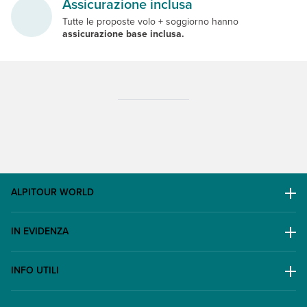
Assicurazione inclusa
Tutte le proposte volo + soggiorno hanno
assicurazione base inclusa.
ALPITOUR WORLD
AWARD
IN EVIDENZA
Il Gruppo
Escursioni
Lavora con noi
INFO UTILI
Offerte
Contatti
FAQ