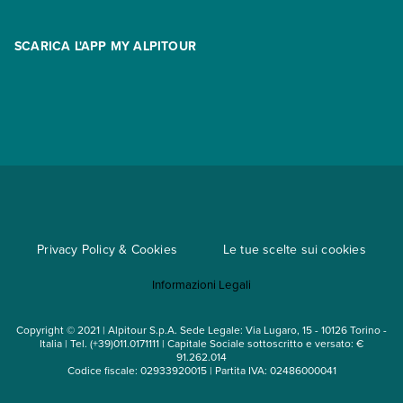
Promo
Area riservata
Opzione Flexi
Racconti
SCARICA L'APP MY ALPITOUR
Assicurazioni
Condizioni generali di contratto
Partnership
App My Alpitour World
Documenti per l'espatrio
Parti e Riparti
Convenzioni
Trova un'agenzia
Viaggi di gruppo
Metodi di pagamento
Regole per viaggiare
Cataloghi
Privacy Policy & Cookies
Le tue scelte sui cookies
Mappa del sito
Informazioni Legali
Noleggio auto
Copyright © 2021 | Alpitour S.p.A. Sede Legale: Via Lugaro, 15 - 10126 Torino -
Italia | Tel. (+39)011.0171111 | Capitale Sociale sottoscritto e versato: €
91.262.014
Codice fiscale: 02933920015 | Partita IVA: 02486000041