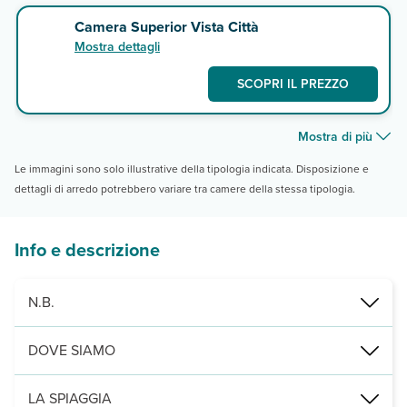
Camera Superior Vista Città
Mostra dettagli
SCOPRI IL PREZZO
Mostra di più
Le immagini sono solo illustrative della tipologia indicata. Disposizione e
dettagli di arredo potrebbero variare tra camere della stessa tipologia.
Info e descrizione
N.B.
Tassa di soggiorno da pagare direttamente in Hotel dall'ospite.
DOVE SIAMO
La tassa di soggiorno è di 2,50€ a PERSONA, dai 16 anni.
Santa Maria, in centro città, a 150 m dalla spiaggia e 18 km dall’ae
LA SPIAGGIA