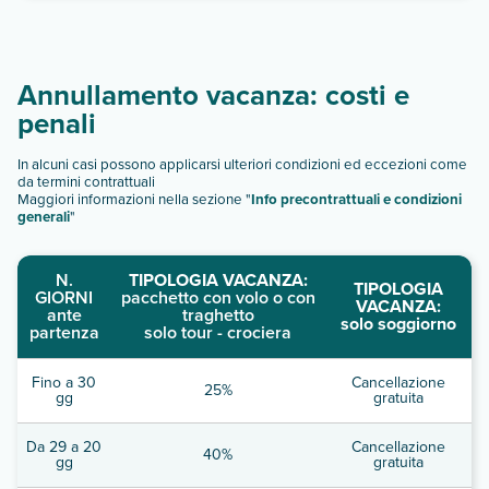
Annullamento vacanza: costi e
penali
In alcuni casi possono applicarsi ulteriori condizioni ed eccezioni come
da termini contrattuali
Maggiori informazioni nella sezione "
Info precontrattuali e condizioni
generali
"
N.
TIPOLOGIA VACANZA:
TIPOLOGIA
GIORNI
pacchetto con volo o con
VACANZA:
ante
traghetto
solo soggiorno
partenza
solo tour - crociera
Fino a 30
Cancellazione
25%
gg
gratuita
Da 29 a 20
Cancellazione
40%
gg
gratuita