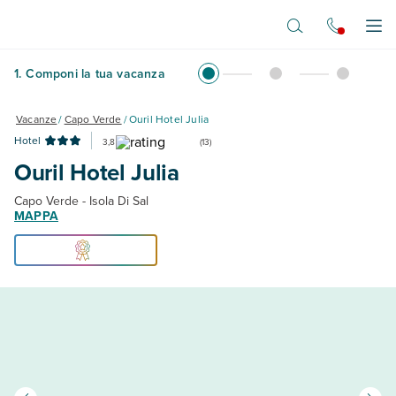
Vai al contenuto principale
Apr
1
.
Componi la tua vacanza
Vacanze
/
Capo Verde
/
Ouril Hotel Julia
Hotel
3,8
(
13
)
Ouril Hotel Julia
Capo Verde - Isola Di Sal
MAPPA