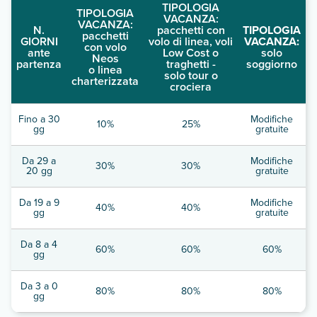
TIPOLOGIA
TIPOLOGIA
VACANZA:
VACANZA:
N.
pacchetti con
TIPOLOGIA
pacchetti
GIORNI
volo di linea, voli
VACANZA:
con volo
ante
Low Cost o
solo
Neos
partenza
traghetti -
soggiorno
o linea
solo tour o
charterizzata
crociera
Fino a 30
Modifiche
10%
25%
gg
gratuite
Da 29 a
Modifiche
30%
30%
20 gg
gratuite
Da 19 a 9
Modifiche
40%
40%
gg
gratuite
Da 8 a 4
60%
60%
60%
gg
Da 3 a 0
80%
80%
80%
gg