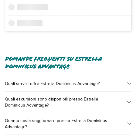
Domande frequenti su Estrella
Dominicus Advantage
Quali servizi offre Estrella Dominicus Advantage?
Estrella Dominicus Advantage offre diversi servizi inclusi o a
Quali escursioni sono disponibili presso Estrella
pagamento tra cui: wi-fi free.
Dominicus Advantage?
Scopri tutti i dettagli nel paragrafo dedicato "
Info e
descrizione
".
Tante sono le escursioni che potrai vivere soggiornando
Quanto costa soggiornare presso Estrella Dominicus
presso Estrella Dominicus Advantage. Scoprile tutte nella
Advantage?
sezione dedicata
o contatta il call center chiamando il numero
0721.17231 o
prenotando un appuntamento
.