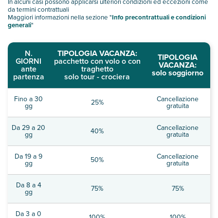
In alcuni casi possono applicarsi ulteriori condizioni ed eccezioni come
da termini contrattuali
Maggiori informazioni nella sezione "
Info precontrattuali e condizioni
generali
"
N.
TIPOLOGIA VACANZA:
TIPOLOGIA
GIORNI
pacchetto con volo o con
VACANZA:
ante
traghetto
solo soggiorno
partenza
solo tour - crociera
Fino a 30
Cancellazione
25%
gg
gratuita
Da 29 a 20
Cancellazione
40%
gg
gratuita
Da 19 a 9
Cancellazione
50%
gg
gratuita
Da 8 a 4
75%
75%
gg
Da 3 a 0
100%
100%