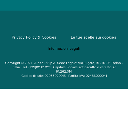
Viaggi di gruppo
Metodi di pagamento
Regole per viaggiare
Cataloghi
Privacy Policy & Cookies
Le tue scelte sui cookies
Mappa del sito
Informazioni Legali
Noleggio auto
Copyright © 2021 | Alpitour S.p.A. Sede Legale: Via Lugaro, 15 - 10126 Torino -
Italia | Tel. (+39)011.0171111 | Capitale Sociale sottoscritto e versato: €
91.262.014
Codice fiscale: 02933920015 | Partita IVA: 02486000041