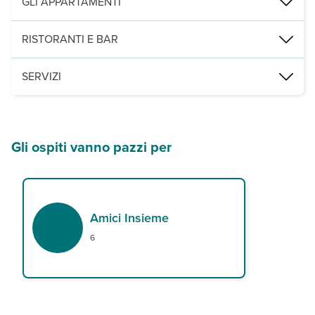
GLI APPARTAMENTI
101 appartamenti (da 71m2) suddivisi su 3 piani. Gli appartamenti 
RISTORANTI E BAR
A pagamento, a 450 m ristorante La Terracita. A 2 km beach club 
SERVIZI
4 piscine con acqua salina, solarium con asciugamani a disposizi
Gli ospiti vanno pazzi per
Amici Insieme
6