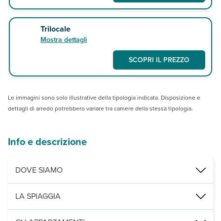
Trilocale
Mostra dettagli
SCOPRI IL PREZZO
Le immagini sono solo illustrative della tipologia indicata. Disposizione e
dettagli di arredo potrebbero variare tra camere della stessa tipologia.
Info e descrizione
DOVE SIAMO
Bayahibe, a 900 m dalla spiaggia, 18 km dall’aeroporto de La Rom
LA SPIAGGIA
spiaggia pubblica (a 900m), di sabbia bianca, non attrezzata, a 2 