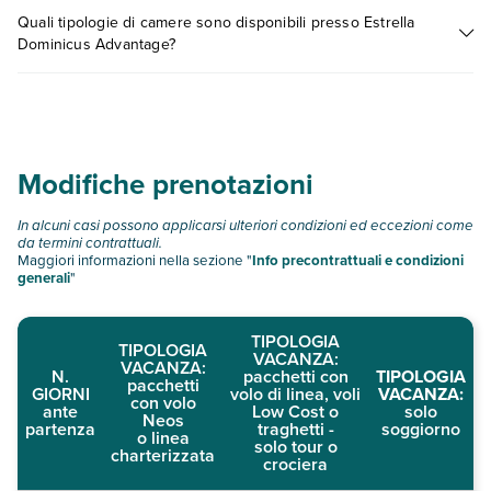
I prezzi di Estrella Dominicus Advantage possono variare in
Quali tipologie di camere sono disponibili presso Estrella
base a vari fattori (per es. date, condizioni dell'hotel, ecc). Per
Dominicus Advantage?
consultare i prezzi, compila il motore di ricerca e scegli
quando partire.
Estrella Dominicus Advantage dispone di diverse tipologie di
camere:
bilocale
trilocale
Modifiche prenotazioni
Scopri tutti i dettagli nel paragrafo dedicato "
Info e
descrizione
".
In alcuni casi possono applicarsi ulteriori condizioni ed eccezioni come
da termini contrattuali.
Maggiori informazioni nella sezione "
Info precontrattuali e condizioni
generali
"
TIPOLOGIA
TIPOLOGIA
VACANZA:
VACANZA:
N.
pacchetti con
TIPOLOGIA
pacchetti
GIORNI
volo di linea, voli
VACANZA:
con volo
ante
Low Cost o
solo
Neos
partenza
traghetti -
soggiorno
o linea
solo tour o
charterizzata
crociera