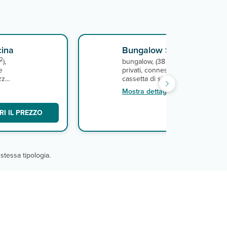
cina
Bungalow Standard
2
2
),
bungalow, (38 m
) tutti con serviz
e
privati, connessione Wi-Fi gratuita
zza
cassetta di sicurezza e minifrigo.
pagamento, minibar.
Mostra dettagli
I IL PREZZO
SCO
stessa tipologia.