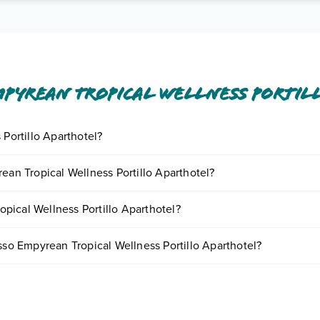
pyrean Tropical Wellness Portil
 Portillo Aparthotel?
e diversi servizi inclusi o a pagamento tra cui: tv satellitare, wi-fi in 
ean Tropical Wellness Portillo Aparthotel?
o e descrizione
".
ornando presso Empyrean Tropical Wellness Portillo Aparthotel. Scopri
pical Wellness Portillo Aparthotel?
tando un appuntamento
.
rthotel possono variare in base a vari fattori (per es. date, condizioni d
esso Empyrean Tropical Wellness Portillo Aparthotel?
ispone di diverse tipologie di camere: