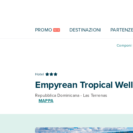
Vai al contenuto principale
PROMO
DESTINAZIONI
PARTENZ
NEW
Componi l
Hotel
Empyrean Tropical Welln
Repubblica Dominicana - Las Terrenas
MAPPA