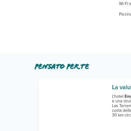
Wi-Fi 
Piscin
Pensato per te
La valu
L'hotel
Emp
è una strut
Las Terren
costa dell
30 km circa