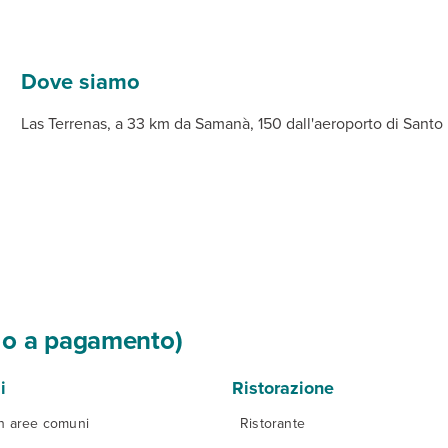
ma, attrezzata con ombrelloni e lettini.
esso le aree comuni e parcheggio. A pagamento, centro spa.
uola di kite surf.
te con servizi privati, connessione Wi-Fi gratuita, TV, cassetta d
Dove siamo
Las Terrenas, a 33 km da Samanà, 150 dall'aeroporto di Sant
si o a pagamento)
i
Ristorazione
in aree comuni
Ristorante