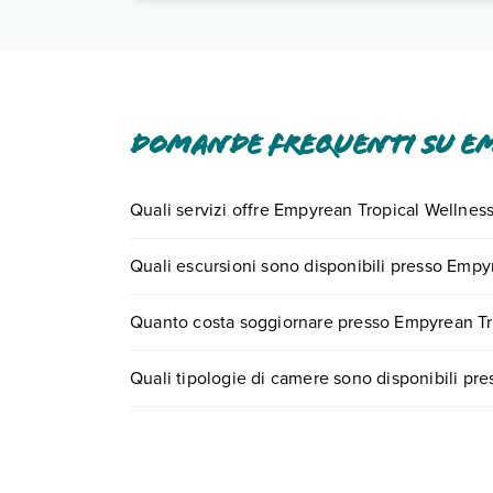
Domande frequenti su Em
Quali servizi offre Empyrean Tropical Wellness
Empyrean Tropical Wellness Portillo Aparthotel offr
Quali escursioni sono disponibili presso Empyr
Scopri tutti i dettagli nel paragrafo dedicato "
Inf
Tante sono le escursioni che potrai vivere soggi
Quanto costa soggiornare presso Empyrean Tro
center chiamando il numero 0721.17231 o
preno
I prezzi di Empyrean Tropical Wellness Portillo Apa
Quali tipologie di camere sono disponibili pr
motore di ricerca e scegli quando partire.
Empyrean Tropical Wellness Portillo Aparthotel d
camera standard
camera standard vista piscina