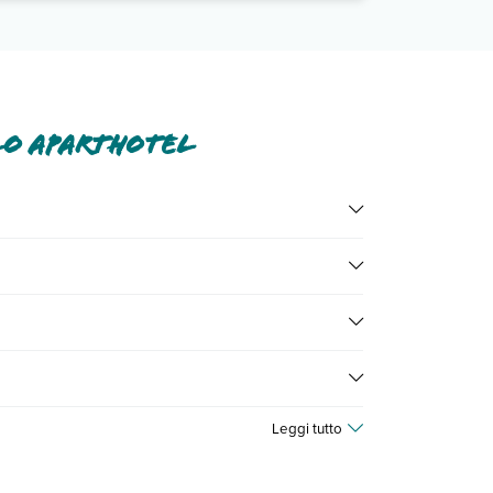
lo Aparthotel
aree comuni, wi-fi in camera.
le tutte nella
sezione dedicata
o contatta il call
ell'hotel, ecc). Per consultare i prezzi, compila il
Leggi tutto