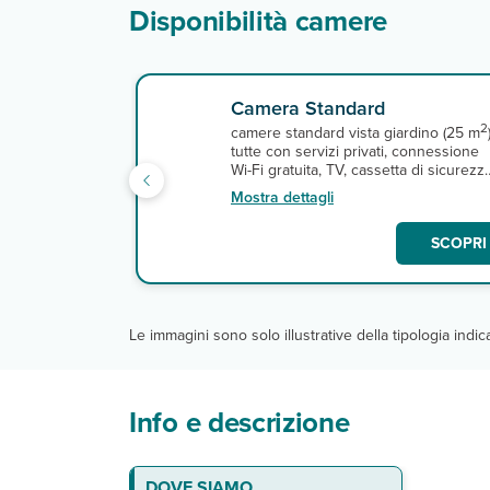
Disponibilità camere
Camera Standard
2
camere standard vista giardino (25 m
tutte con servizi privati, connessione
Wi-Fi gratuita, TV, cassetta di sicurezz
e minifrigo. A pagamento, minibar.
Mostra dettagli
SCOPRI 
Le immagini sono solo illustrative della tipologia indi
Info e descrizione
La spiaggia
Le camere
Ristoranti e bar
Servizi
Sport
DOVE SIAMO