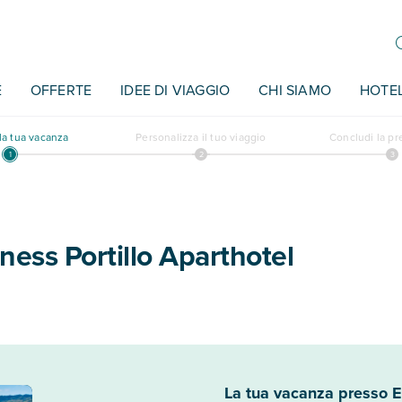
E
OFFERTE
IDEE DI VIAGGIO
CHI SIAMO
HOTE
a tua vacanza
Personalizza il tuo viaggio
Concludi la p
ess Portillo Aparthotel
La tua vacanza presso E