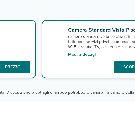
Camera Standard Vista Pis
),
camere standard vista piscina (25 m
tutte con servizi privati, connession
a
Wi-Fi gratuita, TV, cassetta di sicure
e minifrigo. A pagamento, minibar.
Mostra dettagli
IL PREZZO
SCOPR
cata. Disposizione e dettagli di arredo potrebbero variare tra camere della 