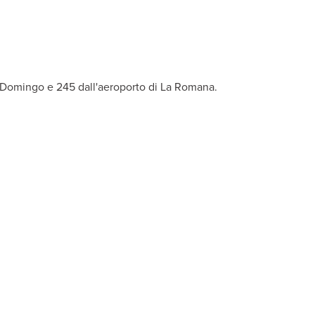
i sicurezza e minifrigo. A pagamento, minibar. Disponibili, con su
o Domingo e 245 dall'aeroporto di La Romana.