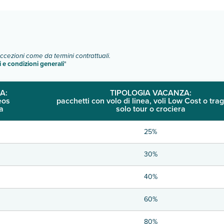
o e descrizione
".
eccezioni come da termini contrattuali.
i e condizioni generali
"
A:
TIPOLOGIA VACANZA:
eos
pacchetti con volo di linea, voli Low Cost o trag
a
solo tour o crociera
25%
30%
40%
60%
80%