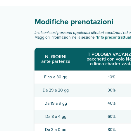
bungalow standard
junior suite
Scopri tutti i dettagli nel paragrafo dedicato "
Inf
Modifiche prenotazioni
In alcuni casi possono applicarsi ulteriori condizioni ed 
Maggiori informazioni nella sezione "
Info precontrattual
TIPOLOGIA VACANZ
N. GIORNI
pacchetti con volo N
ante partenza
o linea charterizzat
Fino a 30 gg
10%
Da 29 a 20 gg
30%
Da 19 a 9 gg
40%
Da 8 a 4 gg
60%
Da 3 a 0 gg
80%