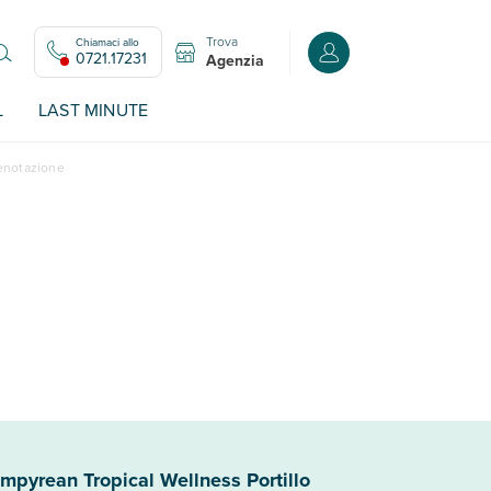
Trova
Chiamaci allo
Accedi o registrati all
0721.17231
Agenzia
L
LAST MINUTE
renotazione
mpyrean Tropical Wellness Portillo