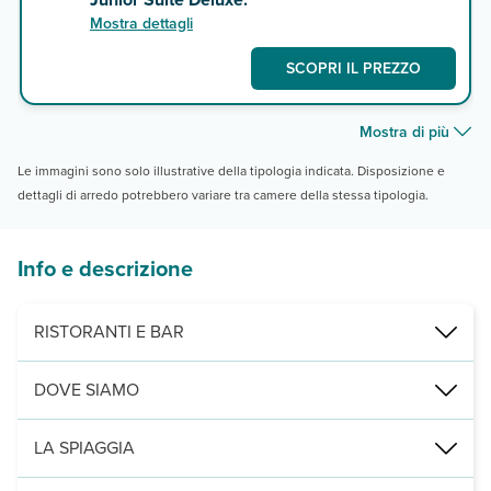
Mostra dettagli
SCOPRI IL PREZZO
Mostra di più
Le immagini sono solo illustrative della tipologia indicata. Disposizione e
dettagli di arredo potrebbero variare tra camere della stessa tipologia.
Info e descrizione
RISTORANTI E BAR
3 ristoranti, di cui 1 ristorante principale a buffet "Las Dalias", 
DOVE SIAMO
Punta Cana, a 13 km da Plaza Bavaro, 25 dall’aeroporto di Punta 
LA SPIAGGIA