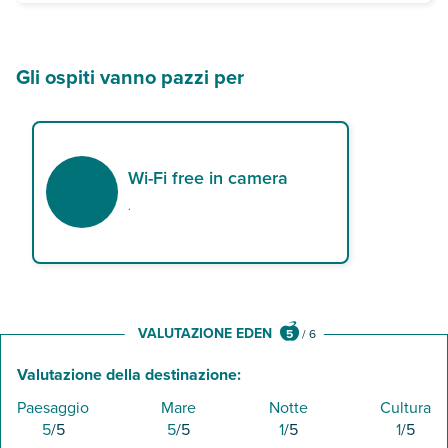
Serata all’insegna del divertimento nella discoteca - teatro fra le
Il programma descritto è sempre organizzato su base gruppo e ric
Gli ospiti vanno pazzi per
Wi-Fi free in camera
.
VALUTAZIONE EDEN
5
/
6
Valutazione della destinazione:
Paesaggio
Mare
Notte
Cultura
5
/5
5
/5
1
/5
1
/5