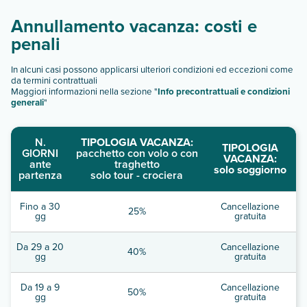
Annullamento vacanza: costi e
penali
In alcuni casi possono applicarsi ulteriori condizioni ed eccezioni come
da termini contrattuali
Maggiori informazioni nella sezione "
Info precontrattuali e condizioni
generali
"
N.
TIPOLOGIA VACANZA:
TIPOLOGIA
GIORNI
pacchetto con volo o con
VACANZA:
ante
traghetto
solo soggiorno
partenza
solo tour - crociera
Fino a 30
Cancellazione
25%
gg
gratuita
Da 29 a 20
Cancellazione
40%
gg
gratuita
Da 19 a 9
Cancellazione
50%
gg
gratuita