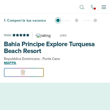
Vai al contenuto principale
Apr
1
.
Componi la tua vacanza
Hotel
4
(
3197
)
Bahia Principe Explore Turquesa
Beach Resort
Repubblica Dominicana - Punta Cana
MAPPA