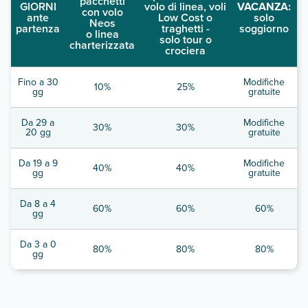
pacchetti
GIORNI
volo di linea, voli
VACANZA:
con volo
ante
Low Cost o
solo
Neos
partenza
traghetti -
soggiorno
o linea
solo tour o
charterizzata
crociera
Fino a 30
Modifiche
10%
25%
gg
gratuite
Da 29 a
Modifiche
30%
30%
20 gg
gratuite
Da 19 a 9
Modifiche
40%
40%
gg
gratuite
Da 8 a 4
60%
60%
60%
gg
Da 3 a 0
80%
80%
80%
gg