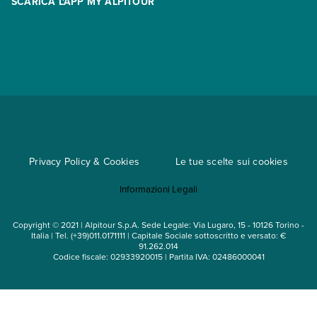
SCARICA L'APP MY ALPITOUR
Assicurazioni
Condizioni generali di contratto
Partnership
App My Alpitour World
Documenti per l'espatrio
Parti e Riparti
Convenzioni
Trova un'agenzia
Viaggi di gruppo
Metodi di pagamento
Regole per viaggiare
Cataloghi
Privacy Policy & Cookies
Le tue scelte sui cookies
Mappa del sito
Informazioni Legali
Noleggio auto
Copyright © 2021 | Alpitour S.p.A. Sede Legale: Via Lugaro, 15 - 10126 Torino -
Italia | Tel. (+39)011.0171111 | Capitale Sociale sottoscritto e versato: €
91.262.014
Codice fiscale: 02933920015 | Partita IVA: 02486000041