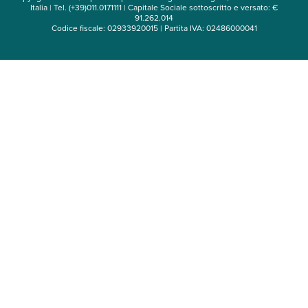
Italia | Tel. (+39)011.0171111 | Capitale Sociale sottoscritto e versato: €
91.262.014
Codice fiscale: 02933920015 | Partita IVA: 02486000041