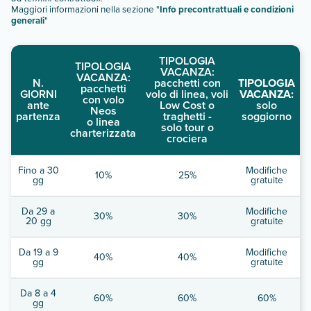
Maggiori informazioni nella sezione "
Info precontrattuali e condizioni
generali
"
TIPOLOGIA
TIPOLOGIA
VACANZA:
VACANZA:
N.
pacchetti con
TIPOLOGIA
pacchetti
GIORNI
volo di linea, voli
VACANZA:
con volo
ante
Low Cost o
solo
Neos
partenza
traghetti -
soggiorno
o linea
solo tour o
charterizzata
crociera
Fino a 30
Modifiche
10%
25%
gg
gratuite
Da 29 a
Modifiche
30%
30%
20 gg
gratuite
Da 19 a 9
Modifiche
40%
40%
gg
gratuite
Da 8 a 4
60%
60%
60%
gg