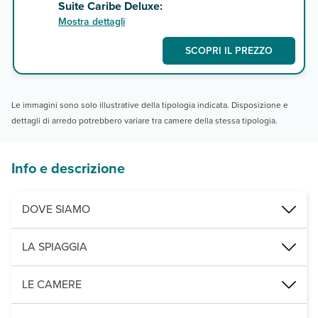
Suite Caribe Deluxe:
Mostra dettagli
SCOPRI IL PREZZO
Le immagini sono solo illustrative della tipologia indicata. Disposizione e
dettagli di arredo potrebbero variare tra camere della stessa tipologia.
Info e descrizione
DOVE SIAMO
Punta Cana, direttamente sulla spiaggia, a 1500 m da Plaza Bavar
LA SPIAGGIA
di fine sabbia bianca, attrezzata con ombrelloni, lettini e teli mare
LE CAMERE
2
365 camere, di cui 229 camere caribe deluxe (39 m
) tutte con t