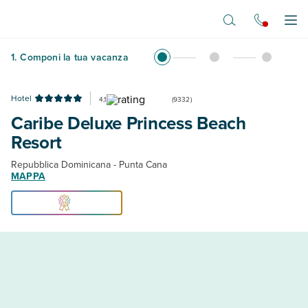
Vai al contenuto principale
Apr
1
.
Componi la tua vacanza
Hotel
4,1
(
9332
)
Caribe Deluxe Princess Beach
Resort
Repubblica Dominicana - Punta Cana
MAPPA