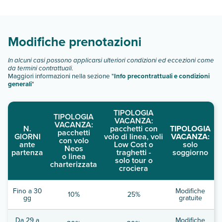
consultare i prezzi, compila il motore di ricerca e scegli
quando partire.
Modifiche prenotazioni
In alcuni casi possono applicarsi ulteriori condizioni ed eccezioni come
da termini contrattuali.
Maggiori informazioni nella sezione "
Info precontrattuali e condizioni
generali
"
TIPOLOGIA
TIPOLOGIA
VACANZA:
VACANZA:
N.
pacchetti con
TIPOLOGIA
pacchetti
GIORNI
volo di linea, voli
VACANZA:
con volo
ante
Low Cost o
solo
Neos
partenza
traghetti -
soggiorno
o linea
solo tour o
charterizzata
crociera
Fino a 30
Modifiche
10%
25%
gg
gratuite
Da 29 a
Modifiche