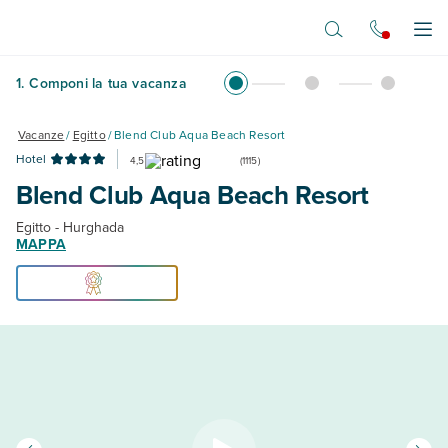
Vai al contenuto principale
Apr
1
.
Componi la tua vacanza
Vacanze
/
Egitto
/
Blend Club Aqua Beach Resort
Hotel
4,5
(
1115
)
Blend Club Aqua Beach Resort
Egitto - Hurghada
MAPPA