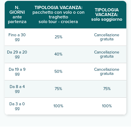
N.
TIPOLOGIA VACANZA:
TIPOLOGIA
GIORNI
pacchetto con volo o con
VACANZA:
ante
traghetto
solo soggiorno
partenza
solo tour - crociera
Fino a 30
Cancellazione
25%
gg
gratuita
Da 29 a 20
Cancellazione
40%
gg
gratuita
Da 19 a 9
Cancellazione
50%
gg
gratuita
Da 8 a 4
75%
75%
gg
Da 3 a 0
100%
100%
gg