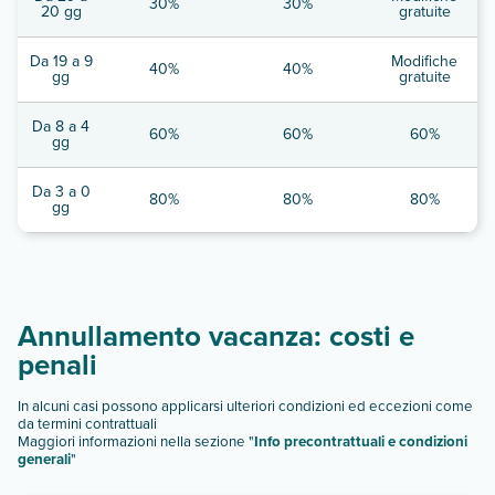
30%
30%
20 gg
gratuite
Da 19 a 9
Modifiche
40%
40%
gg
gratuite
Da 8 a 4
60%
60%
60%
gg
Da 3 a 0
80%
80%
80%
gg
Annullamento vacanza: costi e
penali
In alcuni casi possono applicarsi ulteriori condizioni ed eccezioni come
da termini contrattuali
Maggiori informazioni nella sezione "
Info precontrattuali e condizioni
generali
"