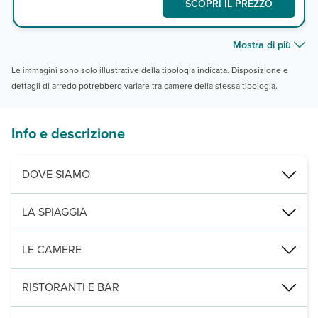
SCOPRI IL PREZZO
Mostra di più
Le immagini sono solo illustrative della tipologia indicata. Disposizione e
dettagli di arredo potrebbero variare tra camere della stessa tipologia.
Info e descrizione
DOVE SIAMO
Hurghada, direttamente sulla spiaggia, a 10 km dall’aeroporto e 
LA SPIAGGIA
ampia baia, subito oltre il parco acquatico, lunga circa 1000 m, co
LE CAMERE
362 camere (25m²), distribuite su massimo tre piani, tutte con serv
RISTORANTI E BAR