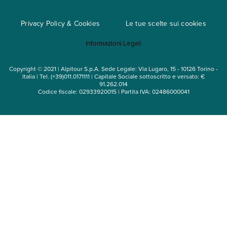
Cataloghi
Privacy Policy & Cookies
Le tue scelte sui cookies
Mappa del sito
Informazioni Legali
Noleggio auto
Copyright © 2021 | Alpitour S.p.A. Sede Legale: Via Lugaro, 15 - 10126 Torino -
Italia | Tel. (+39)011.0171111 | Capitale Sociale sottoscritto e versato: €
91.262.014
Codice fiscale: 02933920015 | Partita IVA: 02486000041