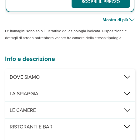
SCOPRI IL PREZZO
Mostra di più
Le immagini sono solo illustrative della tipologia indicata. Disposizione e
dettagli di arredo potrebbero variare tra camere della stessa tipologia.
Info e descrizione
DOVE SIAMO
Marina Abu Tig di El Gouna, in pieno centro, a 4 km da Zeytouna 
LA SPIAGGIA
di sabbia e corallo, la spiaggia di Zeytouna è a 4 km (raggiungibil
LE CAMERE
162 camere (24m²) con servizi privati, asciugacapelli, aria condizi
RISTORANTI E BAR