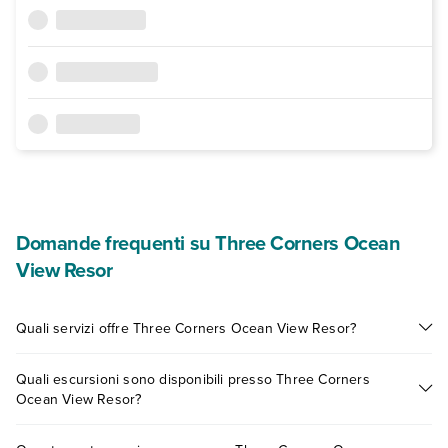
Domande frequenti su Three Corners Ocean
View Resor
Quali servizi offre Three Corners Ocean View Resor?
Three Corners Ocean View Resor offre diversi servizi inclusi
Quali escursioni sono disponibili presso Three Corners
o a pagamento tra cui: aria condizionata, tv satellitare,
Ocean View Resor?
asciugacapelli, cassetta di sicurezza in camera, wi-fi free.
Scopri tutti i dettagli nel paragrafo dedicato "
Info e
Tante sono le escursioni che potrai vivere soggiornando
descrizione
".