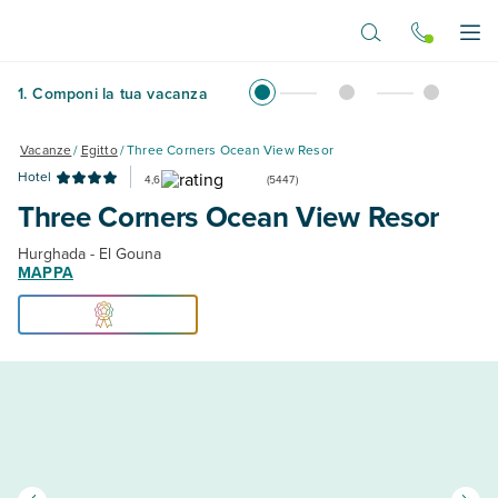
Vai al contenuto principale
Apr
1
.
Componi la tua vacanza
Vacanze
/
Egitto
/
Three Corners Ocean View Resor
Hotel
4,6
(
5447
)
Three Corners Ocean View Resor
Hurghada - El Gouna
MAPPA