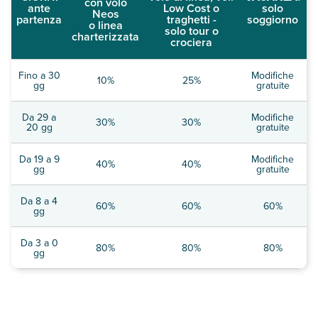
con volo
ante
Low Cost o
solo
Neos
partenza
traghetti -
soggiorno
o linea
solo tour o
charterizzata
crociera
Fino a 30
Modifiche
10%
25%
gg
gratuite
Da 29 a
Modifiche
30%
30%
20 gg
gratuite
Da 19 a 9
Modifiche
40%
40%
gg
gratuite
Da 8 a 4
60%
60%
60%
gg
Da 3 a 0
80%
80%
80%
gg