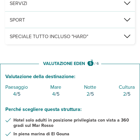
un ristorante principale a buffet, Oceana e 3 bar di cui un pool ba
SERVIZI
1 piscina esterna (riscaldata in inverno) con lettini, ombrelloni e 
SPORT
ping pong, freccette e palestra. A pagamento, possibilità di pratic
SPECIALE TUTTO INCLUSO "HARD"
- colazione, pranzo e cena a buffet al ristorante principale
- acqua, caffé americano, té, soft drink e bevande alcoliche locali s
- possibilità di soft drink e snack presso la spiaggia privata di Ze
VALUTAZIONE EDEN
5
/
6
- snack e tea time (h.16-17) al lobby bar
Valutazione della destinazione:
Paesaggio
Mare
Notte
Cultura
4
/5
4
/5
2
/5
2
/5
Perché scegliere questa struttura:
Hotel solo adulti in posizione privilegiata con vista a 360
gradi sul Mar Rosso
In piena marina di El Gouna