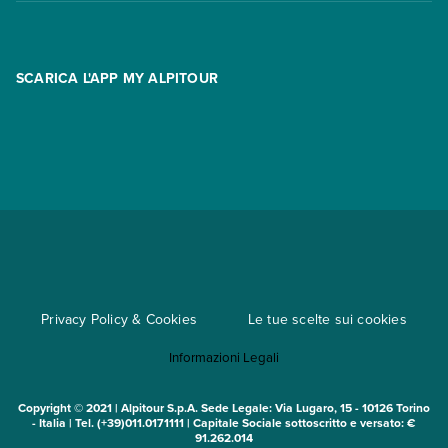
Contatti
FAQ
Promo
Area riservata
Opzione Flexi
Racconti
SCARICA L'APP MY ALPITOUR
Assicurazioni
Condizioni generali di contratto
Partnership
App My Alpitour World
Documenti per l'espatrio
Parti e Riparti
Convenzioni
Trova un'agenzia
Viaggi di gruppo
Metodi di pagamento
Regole per viaggiare
Cataloghi
Mappa del sito
Privacy Policy & Cookies
Le tue scelte sui cookies
Noleggio auto
Informazioni Legali
Copyright © 2021 | Alpitour S.p.A. Sede Legale: Via Lugaro, 15 - 10126 Torino
- Italia | Tel. (+39)011.0171111 | Capitale Sociale sottoscritto e versato: €
91.262.014