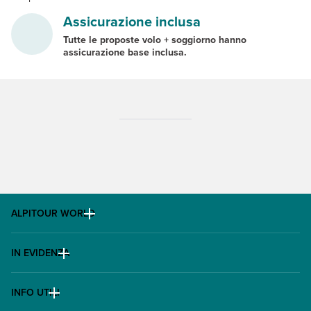
Assicurazione inclusa
Tutte le proposte volo + soggiorno hanno
assicurazione base inclusa.
ALPITOUR WORLD
AWARD
IN EVIDENZA
Il Gruppo
Escursioni
Lavora con noi
INFO UTILI
Offerte