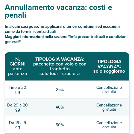
Annullamento vacanza: costi e
penali
In alcuni casi possono applicarsi ulteriori condizioni ed eccezioni
come da termini contrattuali
Maggiori informazioni nella sezione "
Info precontrattuali e condizioni
generali
"
N.
TIPOLOGIA VACANZA:
TIPOLOGIA
GIORNI
pacchetto con volo o con
VACANZA:
ante
traghetto
solo soggiorno
partenza
solo tour - crociera
Fino a 30
Cancellazione
25%
gg
gratuita
Da 29 a 20
Cancellazione
40%
gg
gratuita
Da 19 a 9
Cancellazione
50%
gg
gratuita