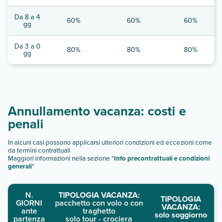
Da 8 a 4
60%
60%
60%
gg
Da 3 a 0
80%
80%
80%
gg
Annullamento vacanza: costi e
penali
In alcuni casi possono applicarsi ulteriori condizioni ed eccezioni come
da termini contrattuali
Maggiori informazioni nella sezione "
Info precontrattuali e condizioni
generali
"
N.
TIPOLOGIA VACANZA:
TIPOLOGIA
GIORNI
pacchetto con volo o con
VACANZA:
ante
traghetto
solo soggiorno
partenza
solo tour - crociera