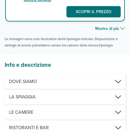
SCOPRI IL PREZZO
Mostra di più
Le immagini sono solo illustrative della tipologia indicata. Disposizione e
dettagli di arredo potrebbero variare tra camere della stessa tipologia.
Info e descrizione
DOVE SIAMO
Makadi Bay, direttamente sulla spiaggia di Sharm el Arab Bay, a 
LA SPIAGGIA
di sabbia, con ingresso in mare digradante, ombrelloni, lettini e t
LE CAMERE
500 camere (40m² max 3 adulti) tutte con servizi privati, balcone o
RISTORANTI E BAR