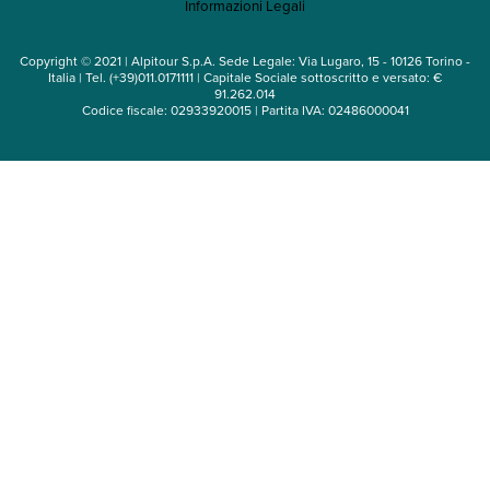
Informazioni Legali
Noleggio auto
Copyright © 2021 | Alpitour S.p.A. Sede Legale: Via Lugaro, 15 - 10126 Torino -
Italia | Tel. (+39)011.0171111 | Capitale Sociale sottoscritto e versato: €
91.262.014
Codice fiscale: 02933920015 | Partita IVA: 02486000041