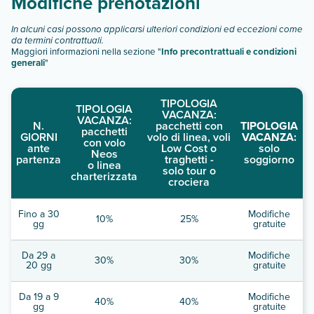
Modifiche prenotazioni
In alcuni casi possono applicarsi ulteriori condizioni ed eccezioni come
da termini contrattuali.
Maggiori informazioni nella sezione "
Info precontrattuali e condizioni
generali
"
TIPOLOGIA
TIPOLOGIA
VACANZA:
VACANZA:
N.
pacchetti con
TIPOLOGIA
pacchetti
GIORNI
volo di linea, voli
VACANZA:
con volo
ante
Low Cost o
solo
Neos
partenza
traghetti -
soggiorno
o linea
solo tour o
charterizzata
crociera
Fino a 30
Modifiche
10%
25%
gg
gratuite
Da 29 a
Modifiche
30%
30%
20 gg
gratuite
Da 19 a 9
Modifiche
40%
40%
gg
gratuite