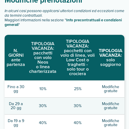
In alcuni casi possono applicarsi ulteriori condizioni ed eccezioni come
da termini contrattuali.
Maggiori informazioni nella sezione "
Info precontrattuali e condizioni
generali
"
TIPOLOGIA
TIPOLOGIA
VACANZA:
VACANZA:
N.
pacchetti con
TIPOLOGIA
pacchetti
GIORNI
volo di linea, voli
VACANZA:
con volo
ante
Low Cost o
solo
Neos
partenza
traghetti -
soggiorno
o linea
solo tour o
charterizzata
crociera
Fino a 30
Modifiche
10%
25%
gg
gratuite
Da 29 a
Modifiche
30%
30%
20 gg
gratuite
Da 19 a 9
Modifiche
40%
40%
gg
gratuite