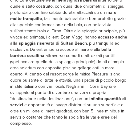
di forza è certamente la
meravigliosa baia
all’interno della
quale è stato costruito, con quasi due chilometri di spiaggia,
profonda e con fine sabbia dorata, affacciati su un
mare
molto tranquillo
, facilmente balneabile e ben protetto grazie
alla speciale conformazione della baia, con bella vista
sull’antistante isola di Tiran. Oltre alla spiaggia principale, più
vivace ed animata, i clienti Eden Viaggi hanno
accesso anche
alla spiaggia riservata di Sultan Beach
, più tranquilla ed
esclusiva. Da entrambe si accede al mare e alla
bella
barriera corallina
attraverso comodi e attrezzati pontili
(spettacolare quello della spiaggia principale) dotati di ampia
area solarium con apposite piscine galleggianti in mare
aperto. Al centro del resort sorge la mitica Pleasure Island,
cuore pulsante di tutte le attività, una specie di piccolo borgo
in stile italiano con vari locali. Negli anni il Coral Bay si è
sviluppato al punto di diventare una vera e propria
“destinazione nella destinazione”, con un’
infinita
quantità di
servizi
e opportunità di svago distribuiti su una superficie di
oltre un milione di metri quadrati, con ben 5 linee minibus in
servizio costante che fanno la spola fra le varie aree del
complesso.