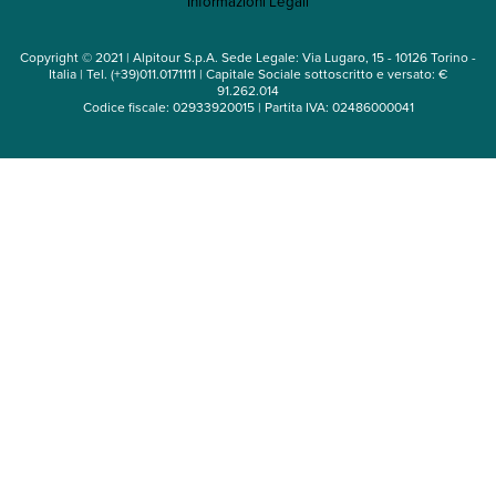
Informazioni Legali
Noleggio auto
Copyright © 2021 | Alpitour S.p.A. Sede Legale: Via Lugaro, 15 - 10126 Torino -
Italia | Tel. (+39)011.0171111 | Capitale Sociale sottoscritto e versato: €
91.262.014
Codice fiscale: 02933920015 | Partita IVA: 02486000041