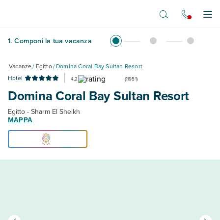
Vai al contenuto principale
Apr
1
.
Componi la tua vacanza
Vacanze
/
Egitto
/
Domina Coral Bay Sultan Resort
Hotel
4,2
(
11951
)
Domina Coral Bay Sultan Resort
Egitto - Sharm El Sheikh
MAPPA