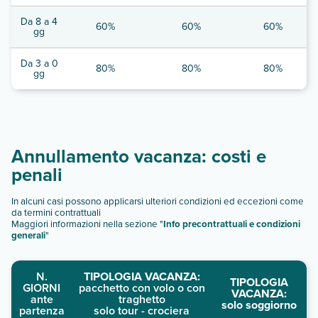
Da 8 a 4
60%
60%
60%
gg
Da 3 a 0
80%
80%
80%
gg
Annullamento vacanza: costi e
penali
In alcuni casi possono applicarsi ulteriori condizioni ed eccezioni come
da termini contrattuali
Maggiori informazioni nella sezione "
Info precontrattuali e condizioni
generali
"
N.
TIPOLOGIA VACANZA:
TIPOLOGIA
GIORNI
pacchetto con volo o con
VACANZA:
ante
traghetto
solo soggiorno
partenza
solo tour - crociera