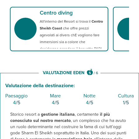
una bottiglia d'acqua in camera al giorno per persona
FOCUS "DISCOVER SHARM EL SHEIKH"
15% di sconto in tutti i ristoranti à la carte (su prenotazione) so
Motorata nel deserto (mezza giornaa, minimo 16 anni)
Centro diving
un aperitivo gratuito solo per i clienti Eden Viaggi una volta a 
Leggi Tutto
Safari Nabq
Monastero di Santa Caterina
All'interno del Resort si trova il
Centro
City Tour By Night
Sheikh Coast
che offre prezzi
------------------------------
agevolati ai divers chE vogliono fare
FOCUS "BY NIGHT"
ingresso + trasferimento + consumazione pr
immersioni sia a colore che
Desert Party Dolce Vita
Taj Mahal (musica tecno house)
desiderano prendere il brevetto PADI.
Pacha (disco nel centro di Naama Bay)
------------------------------
FOCUS " DISCOVER EGITTO"
Cairo
in aereo (in giornata)
VALUTAZIONE EDEN
5
/
6
Luxor
in aereo (in giornata)
Valutazione della destinazione:
Paesaggio
Mare
Notte
Cultura
4
/5
4
/5
4
/5
1
/5
Storico resort a
gestione italiana
, certamente
il più
conosciuto sul nostro mercato
, un complesso che ha avuto
un ruolo determinante nel costruire la fama di cui tutt’oggi
gode Sharm El Sheikh soprattutto in Italia. Uno dei suoi punti