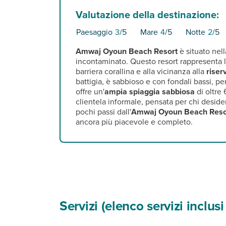
Valutazione della destinazione:
Paesaggio
3
/5
Mare
4
/5
Notte
2
/5
Amwaj Oyoun Beach Resort
è situato nel
incontaminato. Questo resort rappresenta la
barriera corallina e alla vicinanza alla
riser
battigia, è sabbioso e con fondali bassi, p
offre un'
ampia spiaggia sabbiosa
di oltre 
clientela informale, pensata per chi deside
pochi passi dall'
Amwaj Oyoun Beach Reso
ancora più piacevole e completo.
Servizi (elenco servizi inclu