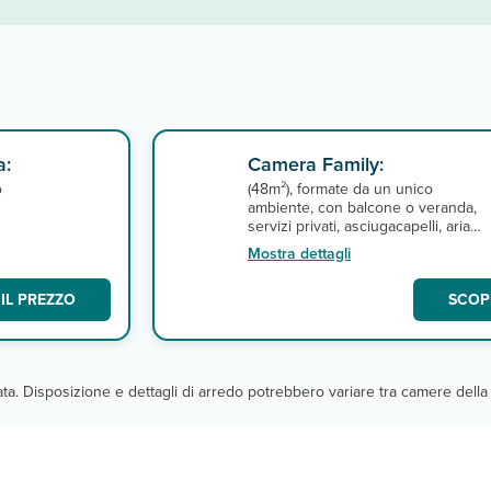
a:
Camera Family:
o
(48m²), formate da un unico
ambiente, con balcone o veranda,
servizi privati, asciugacapelli, aria
1
condizionata, telefono, TV satellitar
Mostra dettagli
con alcuni canali italiani (Rai 1 e 3),
cassetta di sicurezza e connession
IL PREZZO
SCOPR
wi-fi gratuita. A pagamento, minibar.
cata. Disposizione e dettagli di arredo potrebbero variare tra camere della 