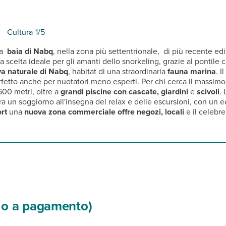
Cultura
1
/5
la
baia di Nabq
, nella zona più settentrionale, di più recente edif
 scelta ideale per gli amanti dello snorkeling, grazie al pontile 
va naturale di Nabq
, habitat di una straordinaria
fauna marina
. I
erfetto anche per nuotatori meno esperti. Per chi cerca il massimo
600 metri, oltre a
grandi piscine con cascate, giardini
e
scivoli
. 
ra un soggiorno all'insegna del relax e delle escursioni, con un 
rt
una
nuova zona commerciale offre negozi, locali
e il celebr
si o a pagamento)