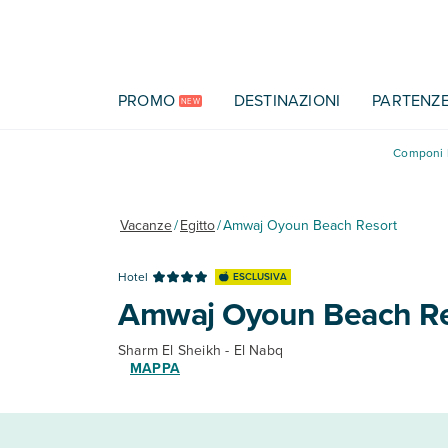
Vai al contenuto principale
PROMO
DESTINAZIONI
PARTENZ
NEW
Componi l
Vacanze
/
Egitto
/
Amwaj Oyoun Beach Resort
Hotel
ESCLUSIVA
Amwaj Oyoun Beach Re
Sharm El Sheikh - El Nabq
MAPPA