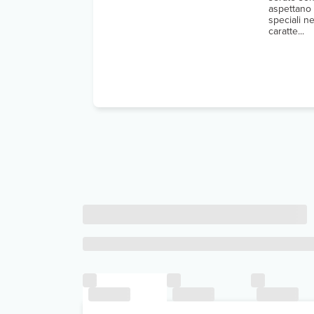
aspettano 
speciali ne
caratte...