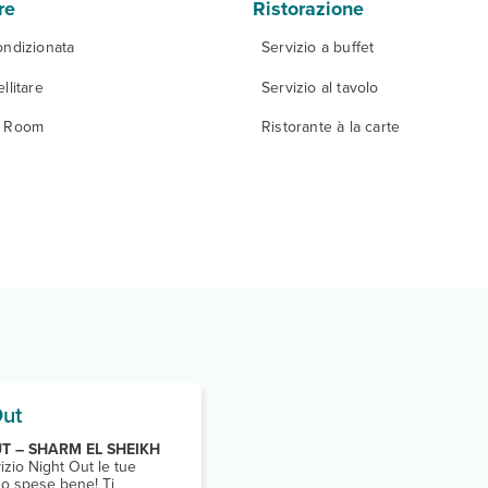
re
Ristorazione
ondizionata
Servizio a buffet
llitare
Servizio al tavolo
y Room
Ristorante à la carte
Out
T – SHARM EL SHEIKH
vizio Night Out le tue
no spese bene! Ti