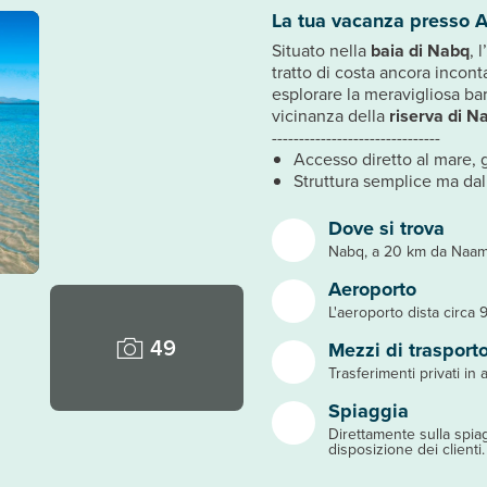
La tua vacanza presso 
Situato nella
baia di Nabq
, l’
tratto di costa ancora incon
esplorare la meravigliosa barr
vicinanza della
riserva di N
-------------------------------
Accesso diretto al mare, g
Struttura semplice ma dal
Dove si trova
Nabq, a 20 km da Naam
Aeroporto
L'aeroporto dista circa 
49
Mezzi di trasport
Trasferimenti privati in 
Spiaggia
Direttamente sulla spiag
disposizione dei clienti.