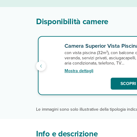
Disponibilità camere
Camera Superior Vista Piscin
con vista piscina (32m²), con balcone 
veranda, servizi privati, asciugacapelli,
aria condizionata, telefono, TV
satellitare con alcuni canali italiani (Rai 
Mostra dettagli
e 3), cassetta di sicurezza e
connessione wi-fi gratuita. A
SCOPRI 
pagamento, minibar.
Le immagini sono solo illustrative della tipologia indi
Info e descrizione