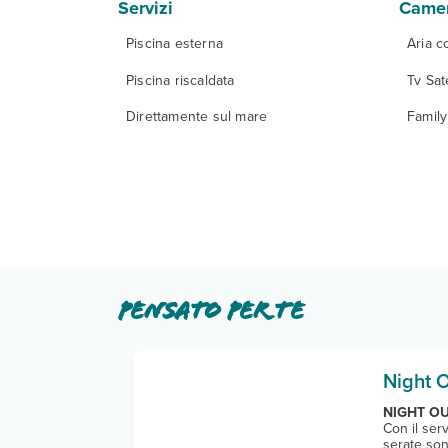
Servizi
Came
Piscina esterna
Aria c
Piscina riscaldata
Tv Sate
Direttamente sul mare
Famil
Pensato per te
Night 
NIGHT OU
Con il ser
serate so