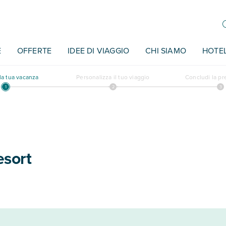
E
OFFERTE
IDEE DI VIAGGIO
CHI SIAMO
HOTE
a tua vacanza
Personalizza il tuo viaggio
Concludi la p
sort