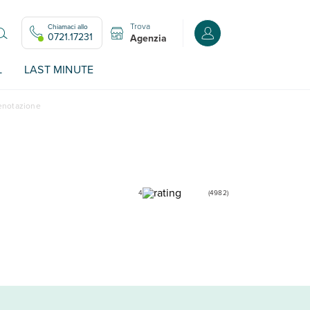
Trova
Chiamaci allo
Accedi o registrati all
0721.17231
Agenzia
L
LAST MINUTE
renotazione
4
(
4982
)