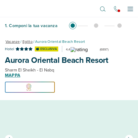
Vai al contenuto principale
Apr
1
.
Componi la tua vacanza
Vacanze
/
Egitto
/
Aurora Oriental Beach Resort
Hotel
ESCLUSIVA
4,4
(
6897
)
Aurora Oriental Beach Resort
Sharm El Sheikh - El Nabq
MAPPA