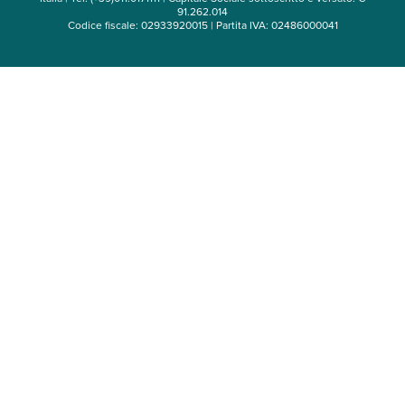
91.262.014
Codice fiscale: 02933920015 | Partita IVA: 02486000041