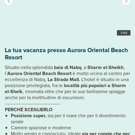
1
/
49
La tua vacanza presso Aurora Oriental Beach
Resort
Situato nella splendida
baia di Nabq
, a
Sharm el-Sheikh
,
l’
Aurora Oriental Beach Resort
è molto vicino al centro per
eccellenza di Nabq,
La Strada Mall.
L’hotel è situato in una
posizione privilegiata, fra le
località più popolari a Sharm
el-Sheik
, rinomata oltre che per le sue bellissime spiagge
anche per la moltitudine di escursioni.
-------------------------------------
PERCHÉ SCEGLIERLO
Posizione super,
sia per il mare che per il divertimento
serale
Camere spaziose e moderne
Molto amato e conosciuto, ideale
sia per coppie che per