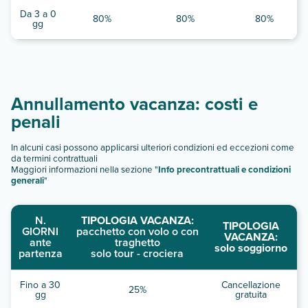
Da 3 a 0
80%
80%
80%
gg
Annullamento vacanza: costi e
penali
In alcuni casi possono applicarsi ulteriori condizioni ed eccezioni come
da termini contrattuali
Maggiori informazioni nella sezione "
Info precontrattuali e condizioni
generali
"
N.
TIPOLOGIA VACANZA:
TIPOLOGIA
GIORNI
pacchetto con volo o con
VACANZA:
ante
traghetto
solo soggiorno
partenza
solo tour - crociera
Fino a 30
Cancellazione
25%
gg
gratuita