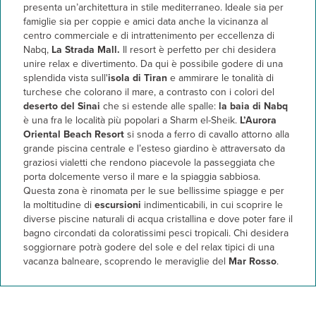
presenta un’architettura in stile mediterraneo. Ideale sia per
famiglie sia per coppie e amici data anche la vicinanza al
centro commerciale e di intrattenimento per eccellenza di
Nabq,
La Strada Mall.
Il resort è perfetto per chi desidera
unire relax e divertimento. Da qui è possibile godere di una
splendida vista sull'
isola di Tiran
e ammirare le tonalità di
turchese che colorano il mare, a contrasto con i colori del
deserto del Sinai
che si estende alle spalle:
la baia di Nabq
è una fra le località più popolari a Sharm el-Sheik.
L’Aurora
Oriental Beach Resort
si snoda a ferro di cavallo attorno alla
grande piscina centrale e l’esteso giardino è attraversato da
graziosi vialetti che rendono piacevole la passeggiata che
porta dolcemente verso il mare e la spiaggia sabbiosa.
Questa zona è rinomata per le sue bellissime spiagge e per
la moltitudine di
escursioni
indimenticabili, in cui scoprire le
diverse piscine naturali di acqua cristallina e dove poter fare il
bagno circondati da coloratissimi pesci tropicali. Chi desidera
soggiornare potrà godere del sole e del relax tipici di una
vacanza balneare, scoprendo le meraviglie del
Mar Rosso
.