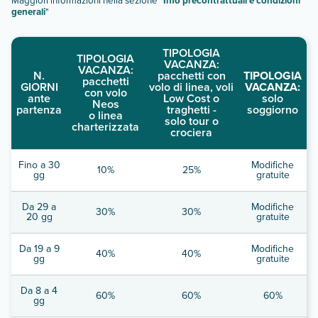
Maggiori informazioni nella sezione "
Info precontrattuali e condizioni
generali
"
TIPOLOGIA
TIPOLOGIA
VACANZA:
VACANZA:
N.
pacchetti con
TIPOLOGIA
pacchetti
GIORNI
volo di linea, voli
VACANZA:
con volo
ante
Low Cost o
solo
Neos
partenza
traghetti -
soggiorno
o linea
solo tour o
charterizzata
crociera
Fino a 30
Modifiche
10%
25%
gg
gratuite
Da 29 a
Modifiche
30%
30%
20 gg
gratuite
Da 19 a 9
Modifiche
40%
40%
gg
gratuite
Da 8 a 4
60%
60%
60%
gg